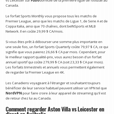
vs Leicester sur
Fubo
domicile de la première ligue de football au
Canada.
Le forfait Sports Monthly vous propose tous les matchs de
Premier League, ainsi que les matchs de Ligue 1, de Serie A et de
Coppa Italia, ainsi que 70 chaînes, dont beINSports et MLB
Network. Il en coûte 29,99 $ CA/mois.
Si vous êtes prêt à débourser une somme plus importante en
une seule fois, un forfait Sports Quarterly coûte 79,97 $ CA, ce qui
signifie que vous paierez 26,66 $ CA par mois. Cependant, pour
le meilleur rapport qualité-prix, vous aurez besoin d'un forfait
annuel sportif qui coûte 279,99 $ CA (soit 23,33 $ CA par mois).
Les forfaits trimestriels et annuels vous permettent également
de regarder la Premier League en 4K.
Les Canadiens voyageant à l'étranger et souhaitant toujours
bénéficier de leur service habituel peuvent utiliser un VPN tel que
NordVPN
pour faire croire à leur appareil de streaming qu'il est
de retour chez lui au Canada.
Comment regarder Aston Villa vs Leicester en
direct en Australie