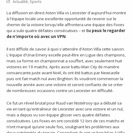
Actualité
,
Sports
La diffusion en direct Aston Villa vs Leicester d'aujourd'hui montre
à l'équipe locale une excellente opportunité de revenir sur le
chemin de la victoire lorsqu'elle affrontera une équipe des Foxes
qui a subi quatre défaites consécutives – et
tu peux le regarder
de n'importe où avec un VPN
.
Il est difficile de savoir à quoi s'attendre d'Aston Villa cette saison.
L'équipe d'Unai Emery excelle peut-être en Ligue des champions,
mais sa forme en championnat a souffert, avec seulement huit
victoires en 19 matchs. Après avoir battu Man City de manière
convaincante juste avant Noël, ils ont été battus par Newcastle
puis ont fait match nul avec Brighton. Ils voudront commencer la
nouvelle année avec une victoire et seront confiants de se créer
de nombreuses occasions contre un Leicester en difficulté.
Ce fut un réveil brutal pour Ruud van Nistelrooy qui a débuté sa
vie en tant qu'entraîneur de Leicester avec une victoire et un nul,
mais a depuis vu son équipe glisser vers quatre défaites
consécutives. Les Foxes en ont concédé 12 lors de ces matchs et
n’ont marqué qu’une seule fois, soulignant les problèmes aux
deux extrémités du terrain. Cependant, ils ont un bon bilan à Villa