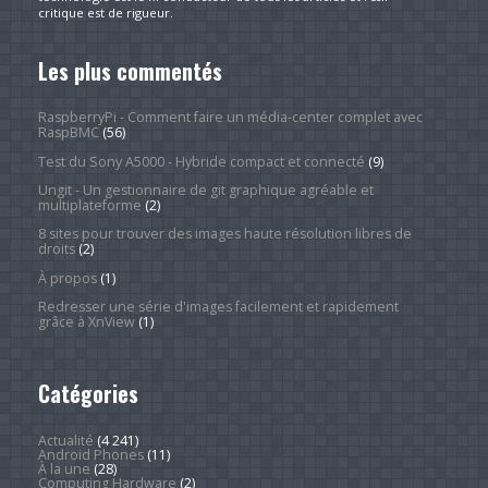
critique est de rigueur.
Les plus commentés
RaspberryPi - Comment faire un média-center complet avec
RaspBMC
(56)
Test du Sony A5000 - Hybride compact et connecté
(9)
Ungit - Un gestionnaire de git graphique agréable et
multiplateforme
(2)
8 sites pour trouver des images haute résolution libres de
droits
(2)
À propos
(1)
Redresser une série d'images facilement et rapidement
grâce à XnView
(1)
Catégories
Actualité
(4 241)
Android Phones
(11)
À la une
(28)
Computing Hardware
(2)