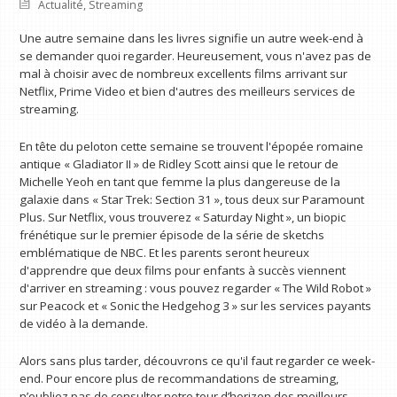
Actualité
,
Streaming
Une autre semaine dans les livres signifie un autre week-end à
se demander quoi regarder. Heureusement, vous n'avez pas de
mal à choisir avec de nombreux excellents films arrivant sur
Netflix, Prime Video et bien d'autres des meilleurs services de
streaming.
En tête du peloton cette semaine se trouvent l'épopée romaine
antique « Gladiator II » de Ridley Scott ainsi que le retour de
Michelle Yeoh en tant que femme la plus dangereuse de la
galaxie dans « Star Trek: Section 31 », tous deux sur Paramount
Plus. Sur Netflix, vous trouverez « Saturday Night », un biopic
frénétique sur le premier épisode de la série de sketchs
emblématique de NBC. Et les parents seront heureux
d'apprendre que deux films pour enfants à succès viennent
d'arriver en streaming : vous pouvez regarder « The Wild Robot »
sur Peacock et « Sonic the Hedgehog 3 » sur les services payants
de vidéo à la demande.
Alors sans plus tarder, découvrons ce qu'il faut regarder ce week-
end. Pour encore plus de recommandations de streaming,
n’oubliez pas de consulter notre tour d’horizon des meilleurs