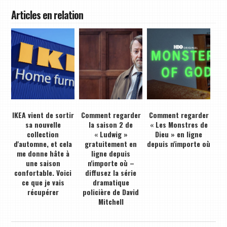
Articles en relation
IKEA vient de sortir
Comment regarder
Comment regarder
sa nouvelle
la saison 2 de
« Les Monstres de
collection
« Ludwig »
Dieu » en ligne
d'automne, et cela
gratuitement en
depuis n'importe où
me donne hâte à
ligne depuis
une saison
n'importe où –
confortable. Voici
diffusez la série
ce que je vais
dramatique
récupérer
policière de David
Mitchell