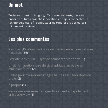
Un mot
Technews.fr est un blog High Tech avec des tests, des avis ou
encore des tutos branché innovation et objets connectés. La
technologie est le fil conducteur de tous les articles et l’œil
critique est de rigueur.
Les plus commentés
RaspberryPi - Comment faire un média-center complet avec
RaspBMC
(56)
Test du Sony A5000 - Hybride compact et connecté
(9)
Ungit - Un gestionnaire de git graphique agréable et
multiplateforme
(2)
8 sites pour trouver des images haute résolution libres de
droits
(2)
À propos
(1)
Redresser une série d'images facilement et rapidement
grâce à XnView
(1)