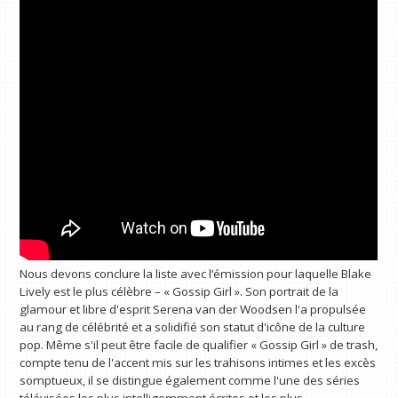
Nous devons conclure la liste avec l’émission pour laquelle Blake
Lively est le plus célèbre – « Gossip Girl ». Son portrait de la
glamour et libre d'esprit Serena van der Woodsen l'a propulsée
au rang de célébrité et a solidifié son statut d'icône de la culture
pop. Même s'il peut être facile de qualifier « Gossip Girl » de trash,
compte tenu de l'accent mis sur les trahisons intimes et les excès
somptueux, il se distingue également comme l'une des séries
télévisées les plus intelligemment écrites et les plus