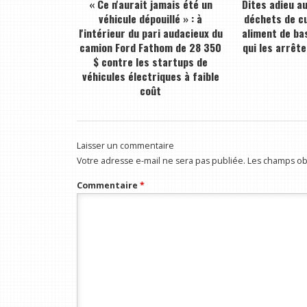
« Ce n'aurait jamais été un
Dites adieu a
véhicule dépouillé » : à
déchets de cu
l'intérieur du pari audacieux du
aliment de bas
camion Ford Fathom de 28 350
qui les arrête
$ contre les startups de
véhicules électriques à faible
coût
Laisser un commentaire
Votre adresse e-mail ne sera pas publiée.
Les champs obl
Commentaire
*