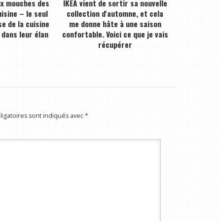
ux mouches des
IKEA vient de sortir sa nouvelle
isine – le seul
collection d'automne, et cela
e de la cuisine
me donne hâte à une saison
 dans leur élan
confortable. Voici ce que je vais
récupérer
igatoires sont indiqués avec
*