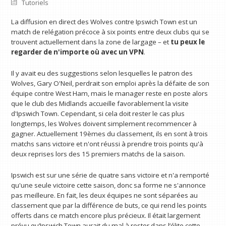
Tutoriels
La diffusion en direct des Wolves contre Ipswich Town est un
match de relégation précoce à six points entre deux clubs qui se
trouvent actuellement dans la zone de largage – et
tu peux le
regarder
de n'importe où avec un VPN
.
Il y avait eu des suggestions selon lesquelles le patron des
Wolves, Gary O'Neil, perdrait son emploi après la défaite de son
équipe contre West Ham, mais le manager reste en poste alors
que le club des Midlands accueille favorablement la visite
d'Ipswich Town. Cependant, si cela doit rester le cas plus
longtemps, les Wolves doivent simplement recommencer à
gagner. Actuellement 19èmes du classement, ils en sont à trois
matchs sans victoire et n'ont réussi à prendre trois points qu'à
deux reprises lors des 15 premiers matchs de la saison.
Ipswich est sur une série de quatre sans victoire et n'a remporté
qu'une seule victoire cette saison, donc sa forme ne s'annonce
pas meilleure. En fait, les deux équipes ne sont séparées au
classement que par la différence de buts, ce qui rend les points
offerts dans ce match encore plus précieux. Il était largement
prévu qu’Ipswich Town aurait du mal à rester dans l’élite cette