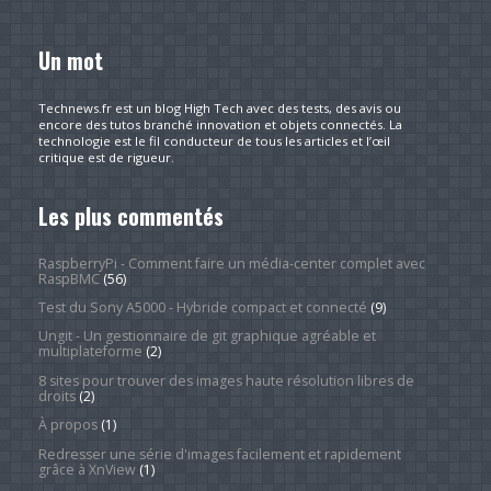
Un mot
Technews.fr est un blog High Tech avec des tests, des avis ou
encore des tutos branché innovation et objets connectés. La
technologie est le fil conducteur de tous les articles et l’œil
critique est de rigueur.
Les plus commentés
RaspberryPi - Comment faire un média-center complet avec
RaspBMC
(56)
Test du Sony A5000 - Hybride compact et connecté
(9)
Ungit - Un gestionnaire de git graphique agréable et
multiplateforme
(2)
8 sites pour trouver des images haute résolution libres de
droits
(2)
À propos
(1)
Redresser une série d'images facilement et rapidement
grâce à XnView
(1)