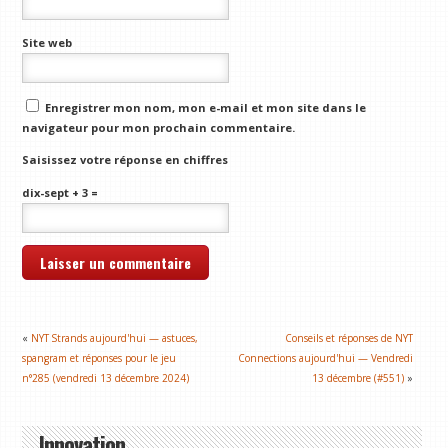
Site web
Enregistrer mon nom, mon e-mail et mon site dans le
navigateur pour mon prochain commentaire.
Saisissez votre réponse en chiffres
dix-sept + 3 =
«
NYT Strands aujourd'hui — astuces,
Conseils et réponses de NYT
spangram et réponses pour le jeu
Connections aujourd'hui — Vendredi
n°285 (vendredi 13 décembre 2024)
13 décembre (#551)
»
Innovation