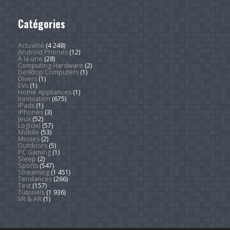
Catégories
Actualité
(4 248)
Android Phones
(12)
À la une
(28)
Computing Hardware
(2)
Desktop Computers
(1)
Divers
(1)
EVs
(1)
Home Appliances
(1)
Innovation
(675)
iPads
(1)
iPhones
(3)
Jeux
(52)
Logiciel
(57)
Mobile
(53)
Movies
(2)
Outdoors
(5)
PC Gaming
(1)
Sleep
(2)
Sports
(547)
Streaming
(1 451)
Tendances
(266)
Test
(157)
Tutoriels
(1 936)
VR & AR
(1)