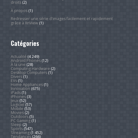
droits
(2)
À propos
(1)
Redresser une série d'images facilement et rapidement
grâce à XnView
(1)
Catégories
Actualité
(4 249)
Android Phones
(12)
À la une
(28)
Computing Hardware
(2)
Desktop Computers
(1)
Divers
(1)
EVs
(1)
Home Appliances
(1)
Innovation
(675)
iPads
(1)
iPhones
(3)
Jeux
(52)
Logiciel
(57)
Mobile
(53)
Movies
(2)
Outdoors
(5)
PC Gaming
(1)
Sleep
(2)
Sports
(547)
Streaming
(1 452)
Tendances
(266)