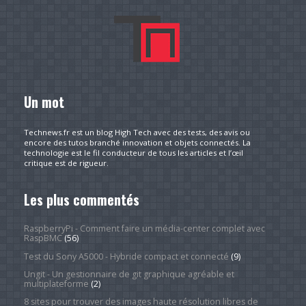
Un mot
Technews.fr est un blog High Tech avec des tests, des avis ou
encore des tutos branché innovation et objets connectés. La
technologie est le fil conducteur de tous les articles et l’œil
critique est de rigueur.
Les plus commentés
RaspberryPi - Comment faire un média-center complet avec
RaspBMC
(56)
Test du Sony A5000 - Hybride compact et connecté
(9)
Ungit - Un gestionnaire de git graphique agréable et
multiplateforme
(2)
8 sites pour trouver des images haute résolution libres de