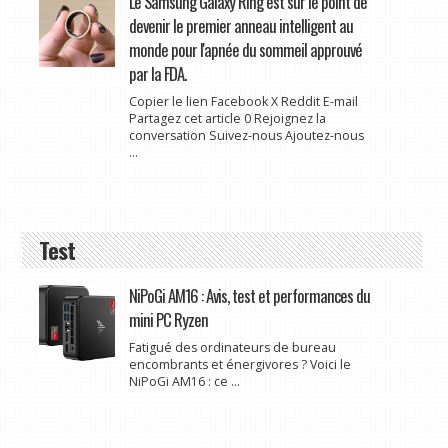
Le Samsung Galaxy Ring est sur le point de
devenir le premier anneau intelligent au
monde pour l'apnée du sommeil approuvé
par la FDA.
Copier le lien Facebook X Reddit E-mail
Partagez cet article 0 Rejoignez la
conversation Suivez-nous Ajoutez-nous
...
Test
NiPoGi AM16 : Avis, test et performances du
mini PC Ryzen
Fatigué des ordinateurs de bureau
encombrants et énergivores ? Voici le
NiPoGi AM16 : ce ...