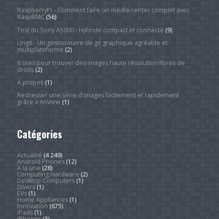
RaspberryPi - Comment faire un média-center complet avec
RaspBMC
(56)
Test du Sony A5000 - Hybride compact et connecté
(9)
Ungit - Un gestionnaire de git graphique agréable et
multiplateforme
(2)
8 sites pour trouver des images haute résolution libres de
droits
(2)
À propos
(1)
Redresser une série d'images facilement et rapidement
grâce à XnView
(1)
Catégories
Actualité
(4 249)
Android Phones
(12)
À la une
(28)
Computing Hardware
(2)
Desktop Computers
(1)
Divers
(1)
EVs
(1)
Home Appliances
(1)
Innovation
(675)
iPads
(1)
iPhones
(3)