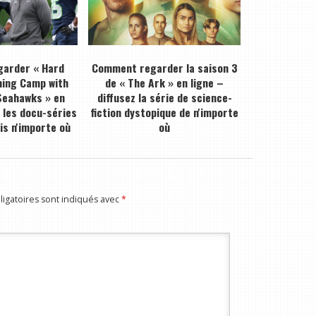
arder « Hard
Comment regarder la saison 3
ning Camp with
de « The Ark » en ligne –
Seahawks » en
diffusez la série de science-
z les docu-séries
fiction dystopique de n'importe
is n'importe où
où
igatoires sont indiqués avec
*