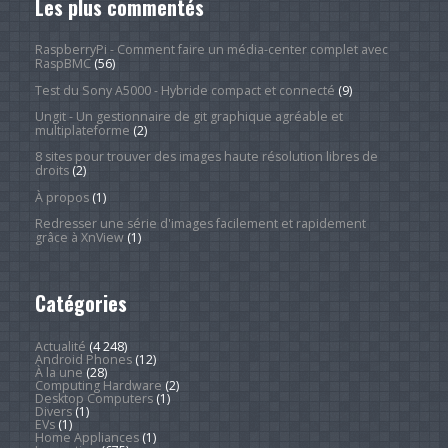
Les plus commentés
RaspberryPi - Comment faire un média-center complet avec
RaspBMC
(56)
Test du Sony A5000 - Hybride compact et connecté
(9)
Ungit - Un gestionnaire de git graphique agréable et
multiplateforme
(2)
8 sites pour trouver des images haute résolution libres de
droits
(2)
À propos
(1)
Redresser une série d'images facilement et rapidement
grâce à XnView
(1)
Catégories
Actualité
(4 248)
Android Phones
(12)
À la une
(28)
Computing Hardware
(2)
Desktop Computers
(1)
Divers
(1)
EVs
(1)
Home Appliances
(1)