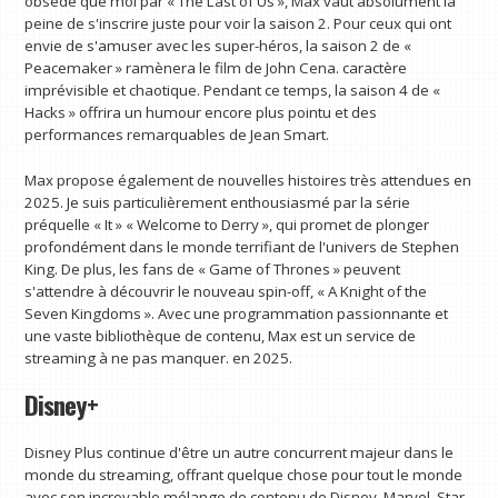
obsédé que moi par « The Last of Us », Max vaut absolument la
peine de s'inscrire juste pour voir la saison 2. Pour ceux qui ont
envie de s'amuser avec les super-héros, la saison 2 de «
Peacemaker » ramènera le film de John Cena. caractère
imprévisible et chaotique. Pendant ce temps, la saison 4 de «
Hacks » offrira un humour encore plus pointu et des
performances remarquables de Jean Smart.
Max propose également de nouvelles histoires très attendues en
2025. Je suis particulièrement enthousiasmé par la série
préquelle « It » « Welcome to Derry », qui promet de plonger
profondément dans le monde terrifiant de l'univers de Stephen
King. De plus, les fans de « Game of Thrones » peuvent
s'attendre à découvrir le nouveau spin-off, « A Knight of the
Seven Kingdoms ». Avec une programmation passionnante et
une vaste bibliothèque de contenu, Max est un service de
streaming à ne pas manquer. en 2025.
Disney+
Disney Plus continue d'être un autre concurrent majeur dans le
monde du streaming, offrant quelque chose pour tout le monde
avec son incroyable mélange de contenu de Disney, Marvel, Star