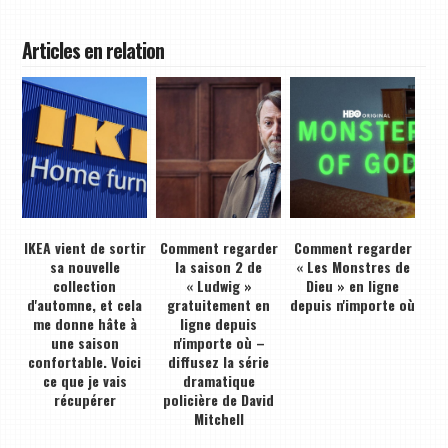
Articles en relation
IKEA vient de sortir
Comment regarder
Comment regarder
sa nouvelle
la saison 2 de
« Les Monstres de
collection
« Ludwig »
Dieu » en ligne
d'automne, et cela
gratuitement en
depuis n'importe où
me donne hâte à
ligne depuis
une saison
n'importe où –
confortable. Voici
diffusez la série
ce que je vais
dramatique
récupérer
policière de David
Mitchell