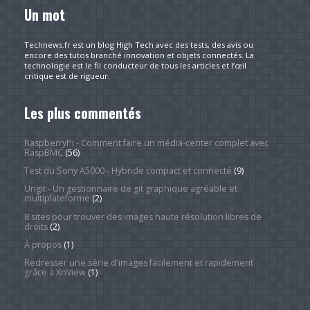
Un mot
Technews.fr est un blog High Tech avec des tests, des avis ou
encore des tutos branché innovation et objets connectés. La
technologie est le fil conducteur de tous les articles et l’œil
critique est de rigueur.
Les plus commentés
RaspberryPi - Comment faire un média-center complet avec
RaspBMC
(56)
Test du Sony A5000 - Hybride compact et connecté
(9)
Ungit - Un gestionnaire de git graphique agréable et
multiplateforme
(2)
8 sites pour trouver des images haute résolution libres de
droits
(2)
À propos
(1)
Redresser une série d'images facilement et rapidement
grâce à XnView
(1)