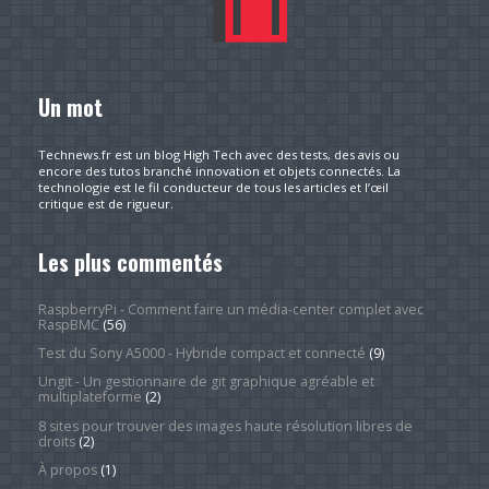
Un mot
Technews.fr est un blog High Tech avec des tests, des avis ou
encore des tutos branché innovation et objets connectés. La
technologie est le fil conducteur de tous les articles et l’œil
critique est de rigueur.
Les plus commentés
RaspberryPi - Comment faire un média-center complet avec
RaspBMC
(56)
Test du Sony A5000 - Hybride compact et connecté
(9)
Ungit - Un gestionnaire de git graphique agréable et
multiplateforme
(2)
8 sites pour trouver des images haute résolution libres de
droits
(2)
À propos
(1)