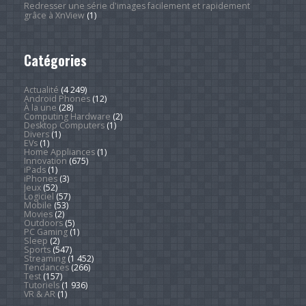
Redresser une série d'images facilement et rapidement
grâce à XnView
(1)
Catégories
Actualité
(4 249)
Android Phones
(12)
À la une
(28)
Computing Hardware
(2)
Desktop Computers
(1)
Divers
(1)
EVs
(1)
Home Appliances
(1)
Innovation
(675)
iPads
(1)
iPhones
(3)
Jeux
(52)
Logiciel
(57)
Mobile
(53)
Movies
(2)
Outdoors
(5)
PC Gaming
(1)
Sleep
(2)
Sports
(547)
Streaming
(1 452)
Tendances
(266)
Test
(157)
Tutoriels
(1 936)
VR & AR
(1)