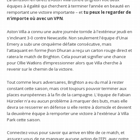
équipes à égalité qui cherchent à terminer l’année en beauté en
remportant une victoire importante – et
tu peux le regarder
de
n'importe où avec un VPN
.
Aston Villa a connu une autre journée torride à l'extérieur jeudi en
s'inclinant 3-0 contre Newcastle. Non seulement l'équipe d'Unai
Emery a subi une cinquième défaite consécutive, mais
l'attaquant en forme Jhon Dhuran a reçu un carton rouge direct et
ratera le match de Brighton. Cela pourrait signifier une chance
pour Ollie Watkins d’impressionner alors que Villa cherche à
revenir sur le chemin de la victoire.
Tout comme leurs adversaires, Brighton a eu du mal à rester
constant cette saison, mais croit toujours pouvoir terminer aux
places européennes à la fin de la campagne. L'équipe de Fabian
Hürzeler n'a eu aucun problème à marquer des buts, mais elle
devra se resserrer en défense si elle rentre à domicile et devient
la deuxième équipe à remporter une victoire à l'extérieur à Villa
Park cette saison.
Connectez-vous pour savoir qui arrive en tête de ce match, et
assurez-vous de ne manquer aucune action de l'EPL avec notre