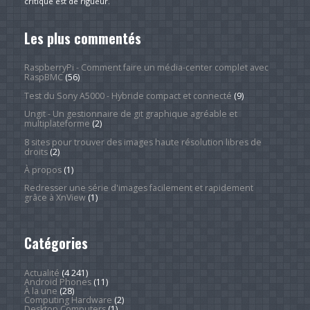
critique est de rigueur.
Les plus commentés
RaspberryPi - Comment faire un média-center complet avec
RaspBMC
(56)
Test du Sony A5000 - Hybride compact et connecté
(9)
Ungit - Un gestionnaire de git graphique agréable et
multiplateforme
(2)
8 sites pour trouver des images haute résolution libres de
droits
(2)
À propos
(1)
Redresser une série d'images facilement et rapidement
grâce à XnView
(1)
Catégories
Actualité
(4 241)
Android Phones
(11)
À la une
(28)
Computing Hardware
(2)
Desktop Computers
(1)