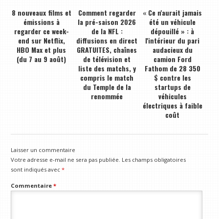
8 nouveaux films et
Comment regarder
« Ce n'aurait jamais
émissions à
la pré-saison 2026
été un véhicule
regarder ce week-
de la NFL :
dépouillé » : à
end sur Netflix,
diffusions en direct
l'intérieur du pari
HBO Max et plus
GRATUITES, chaînes
audacieux du
(du 7 au 9 août)
de télévision et
camion Ford
liste des matchs, y
Fathom de 28 350
compris le match
$ contre les
du Temple de la
startups de
renommée
véhicules
électriques à faible
coût
Laisser un commentaire
Votre adresse e-mail ne sera pas publiée.
Les champs obligatoires
sont indiqués avec
*
Commentaire
*