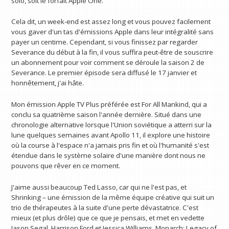
solo, soit le forfait Apple One.
Cela dit, un week-end est assez long et vous pouvez facilement
vous gaver d'un tas d'émissions Apple dans leur intégralité sans
payer un centime. Cependant, si vous finissez par regarder
Severance du début à la fin, il vous suffira peut-être de souscrire
un abonnement pour voir comment se déroule la saison 2 de
Severance. Le premier épisode sera diffusé le 17 janvier et
honnêtement, j'ai hâte.
Mon émission Apple TV Plus préférée est For All Mankind, qui a
conclu sa quatrième saison l'année dernière. Situé dans une
chronologie alternative lorsque l'Union soviétique a atterri sur la
lune quelques semaines avant Apollo 11, il explore une histoire
où la course à l'espace n'a jamais pris fin et où l'humanité s'est
étendue dans le système solaire d'une manière dont nous ne
pouvons que rêver en ce moment.
J'aime aussi beaucoup Ted Lasso, car qui ne l'est pas, et
Shrinking – une émission de la même équipe créative qui suit un
trio de thérapeutes à la suite d'une perte dévastatrice. C'est
mieux (et plus drôle) que ce que je pensais, et met en vedette
Jason Segal, Harrison Ford et Jessica Williams. Monarch: Legacy of