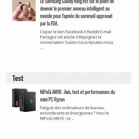
Le Samsung Galaxy Ring est sur le point de
devenir le premier anneau intelligent au
monde pour l'apnée du sommeil approuvé
par la FDA.
Copier le lien Facebook X Reddit E-mail
Partagez cet article 0 Rejoignez la
conversation Suivez-nous Ajoutez-nous
...
Test
NiPoGi AM16 : Avis, test et performances du
mini PC Ryzen
Fatigué des ordinateurs de bureau
encombrants et énergivores ? Voici le
NiPoGi AM16 : ce ...