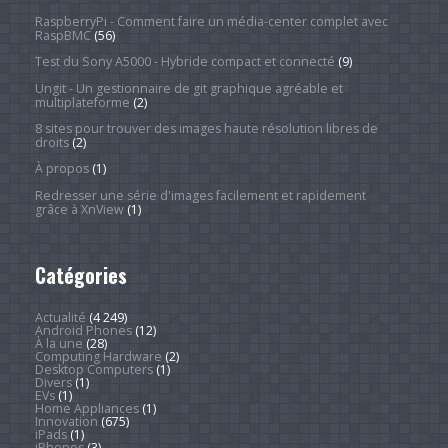
RaspberryPi - Comment faire un média-center complet avec
RaspBMC
(56)
Test du Sony A5000 - Hybride compact et connecté
(9)
Ungit - Un gestionnaire de git graphique agréable et
multiplateforme
(2)
8 sites pour trouver des images haute résolution libres de
droits
(2)
À propos
(1)
Redresser une série d'images facilement et rapidement
grâce à XnView
(1)
Catégories
Actualité
(4 249)
Android Phones
(12)
À la une
(28)
Computing Hardware
(2)
Desktop Computers
(1)
Divers
(1)
EVs
(1)
Home Appliances
(1)
Innovation
(675)
iPads
(1)
iPhones
(3)