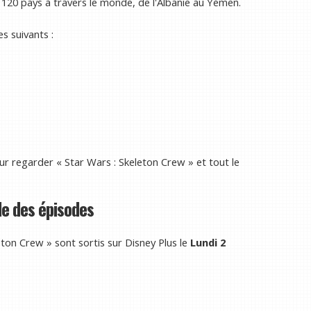
 120 pays à travers le monde, de l'Albanie au Yémen.
s suivants :
r regarder « Star Wars : Skeleton Crew » et tout le
de des épisodes
ton Crew » sont sortis sur Disney Plus le
Lundi 2