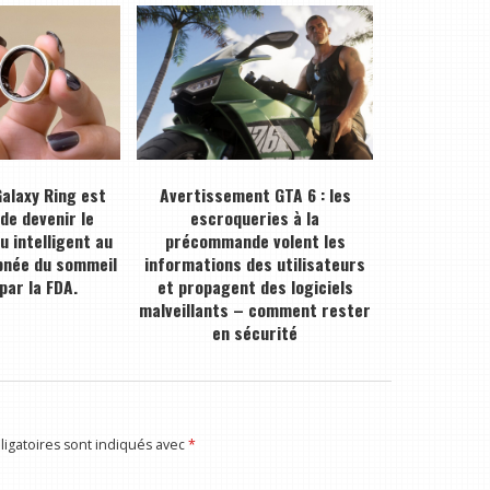
alaxy Ring est
Avertissement GTA 6 : les
 de devenir le
escroqueries à la
 intelligent au
précommande volent les
pnée du sommeil
informations des utilisateurs
par la FDA.
et propagent des logiciels
malveillants – comment rester
en sécurité
igatoires sont indiqués avec
*