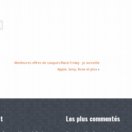
Meilleures offres de casques Black Friday : je surveille
Apple, Sony, Bose et plus
»
t
Les plus commentés