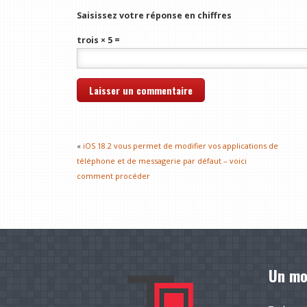
Saisissez votre réponse en chiffres
trois × 5 =
«
iOS 18.2 vous permet de modifier vos applications de
téléphone et de messagerie par défaut – voici
comment procéder
Un mo