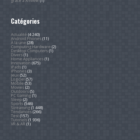
grâce à XnView
(1)
Catégories
Actualité
(4 240)
Android Phones
(11)
À la une
(28)
Computing Hardware
(2)
Desktop Computers
(1)
Divers
(1)
Home Appliances
(1)
Innovation
(675)
iPads
(1)
iPhones
(3)
Jeux
(52)
Logiciel
(57)
Mobile
(53)
Movies
(2)
Outdoors
(5)
PC Gaming
(1)
Sleep
(2)
Sports
(546)
Streaming
(1 448)
Tendances
(266)
Test
(157)
Tutoriels
(1 936)
VR & AR
(1)