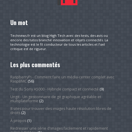
Un mot
Technews.fr est un blog High Tech avec des tests, des avis ou
encore des tutos branché innovation et objets connectés. La
technologie est le fil conducteur de tous les articles et l’œil
critique est de rigueur.
Les plus commentés
RaspberryPi - Comment faire un média-center complet avec
RaspBMC
(56)
Test du Sony A5000 - Hybride compact et connecté
(9)
Ungit - Un gestionnaire de git graphique agréable et
multiplateforme
(2)
8 sites pour trouver des images haute résolution libres de
droits
(2)
À propos
(1)
Redresser une série d'images facilement et rapidement