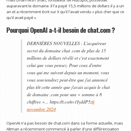
mais Dharmesh Shah, fondateur de HubSpot, possédait
auparavant le domaine. Il l'a payé 15,5 millions de dollars il y a un
an et a récemment écrit sur X qu'il l'avait vendu « plus cher que ce
qu'il avait payé ».
Pourquoi OpenAI a-t-il besoin de chat.com ?
DERNIÈRES NOUVELLES : L'acquéreur
secret du domaine chat .com de plus de 15
millions de dollars révélé et c'est exactement
celui que vous pensez. Pour ceux d'entre
vous qui me suivent depuis un moment, vous
vous souviendrez peut-être que j'ai annoncé
plus tôt cette année que j'avais acquis le chat
de domaine .com pour une « somme à 8
chiffres »… https://t.co/nv1IyddP5z
6
novembre 2024
OpenAI n'a pas besoin de chat.com dans sa forme actuelle, mais
Altman a récemment commencé à parler d'une différenciation