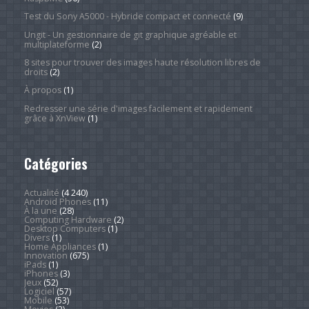
Test du Sony A5000 - Hybride compact et connecté
(9)
Ungit - Un gestionnaire de git graphique agréable et
multiplateforme
(2)
8 sites pour trouver des images haute résolution libres de
droits
(2)
À propos
(1)
Redresser une série d'images facilement et rapidement
grâce à XnView
(1)
Catégories
Actualité
(4 240)
Android Phones
(11)
À la une
(28)
Computing Hardware
(2)
Desktop Computers
(1)
Divers
(1)
Home Appliances
(1)
Innovation
(675)
iPads
(1)
iPhones
(3)
Jeux
(52)
Logiciel
(57)
Mobile
(53)