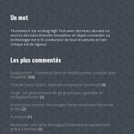
Un mot
Technews.fr est un blog High Tech avec des tests, des avis ou
encore des tutos branché innovation et objets connectés. La
technologie est le fil conducteur de tous les articles et l’œil
critique est de rigueur.
Les plus commentés
RaspberryPi - Comment faire un média-center complet avec
RaspBMC
(56)
Test du Sony A5000 - Hybride compact et connecté
(9)
Ungit - Un gestionnaire de git graphique agréable et
multiplateforme
(2)
8 sites pour trouver des images haute résolution libres de
droits
(2)
À propos
(1)
Redresser une série d'images facilement et rapidement
grâce à XnView
(1)