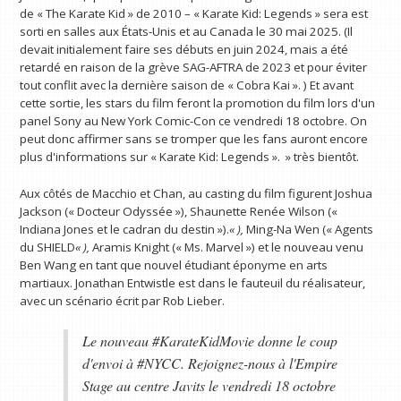
de « The Karate Kid » de 2010 – « Karate Kid: Legends » sera est
sorti en salles aux États-Unis et au Canada le 30 mai 2025. (Il
devait initialement faire ses débuts en juin 2024, mais a été
retardé en raison de la grève SAG-AFTRA de 2023 et pour éviter
tout conflit avec la dernière saison de « Cobra Kai ». ) Et avant
cette sortie, les stars du film feront la promotion du film lors d'un
panel Sony au New York Comic-Con ce vendredi 18 octobre. On
peut donc affirmer sans se tromper que les fans auront encore
plus d'informations sur « Karate Kid: Legends ». » très bientôt.
Aux côtés de Macchio et Chan, au casting du film figurent Joshua
Jackson (« Docteur Odyssée »), Shaunette Renée Wilson («
Indiana Jones et le cadran du destin »).
« ),
Ming-Na Wen (« Agents
du SHIELD
« ),
Aramis Knight (« Ms. Marvel ») et le nouveau venu
Ben Wang en tant que nouvel étudiant éponyme en arts
martiaux. Jonathan Entwistle est dans le fauteuil du réalisateur,
avec un scénario écrit par Rob Lieber.
Le nouveau #KarateKidMovie donne le coup
d'envoi à #NYCC. Rejoignez-nous à l'Empire
Stage au centre Javits le vendredi 18 octobre