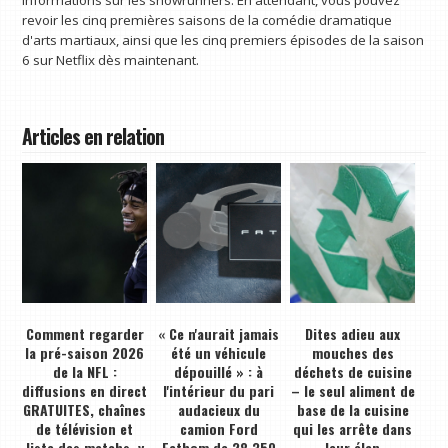
revoir les cinq premières saisons de la comédie dramatique
d'arts martiaux, ainsi que les cinq premiers épisodes de la saison
6 sur Netflix dès maintenant.
Articles en relation
Comment regarder
« Ce n'aurait jamais
Dites adieu aux
la pré-saison 2026
été un véhicule
mouches des
de la NFL :
dépouillé » : à
déchets de cuisine
diffusions en direct
l'intérieur du pari
– le seul aliment de
GRATUITES, chaînes
audacieux du
base de la cuisine
de télévision et
camion Ford
qui les arrête dans
liste des matchs, y
Fathom de 28 350
leur élan