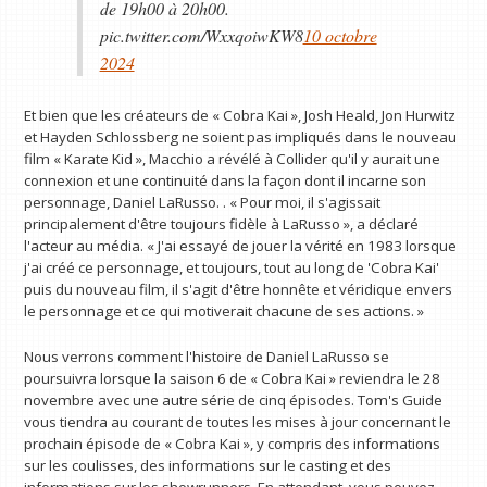
de 19h00 à 20h00.
pic.twitter.com/WxxqoiwKW8
10 octobre
2024
Et bien que les créateurs de « Cobra Kai », Josh Heald, Jon Hurwitz
et Hayden Schlossberg ne soient pas impliqués dans le nouveau
film « Karate Kid », Macchio a révélé à Collider qu'il y aurait une
connexion et une continuité dans la façon dont il incarne son
personnage, Daniel LaRusso. . « Pour moi, il s'agissait
principalement d'être toujours fidèle à LaRusso », a déclaré
l'acteur au média. « J'ai essayé de jouer la vérité en 1983 lorsque
j'ai créé ce personnage, et toujours, tout au long de 'Cobra Kai'
puis du nouveau film, il s'agit d'être honnête et véridique envers
le personnage et ce qui motiverait chacune de ses actions. »
Nous verrons comment l'histoire de Daniel LaRusso se
poursuivra lorsque la saison 6 de « Cobra Kai » reviendra le 28
novembre avec une autre série de cinq épisodes. Tom's Guide
vous tiendra au courant de toutes les mises à jour concernant le
prochain épisode de « Cobra Kai », y compris des informations
sur les coulisses, des informations sur le casting et des
informations sur les showrunners. En attendant, vous pouvez