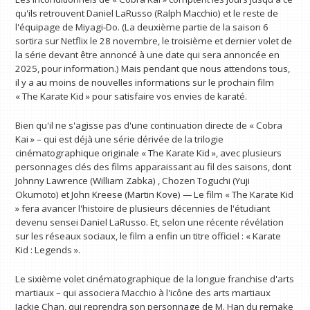
qu'ils retrouvent Daniel LaRusso (Ralph Macchio) et le reste de
l'équipage de Miyagi-Do. (La deuxième partie de la saison 6
sortira sur Netflix le 28 novembre, le troisième et dernier volet de
la série devant être annoncé à une date qui sera annoncée en
2025, pour information.) Mais pendant que nous attendons tous,
il y a au moins de nouvelles informations sur le prochain film
« The Karate Kid » pour satisfaire vos envies de karaté.
Bien qu'il ne s'agisse pas d'une continuation directe de « Cobra
Kai » – qui est déjà une série dérivée de la trilogie
cinématographique originale « The Karate Kid », avec plusieurs
personnages clés des films apparaissant au fil des saisons, dont
Johnny Lawrence (William Zabka) , Chozen Toguchi (Yuji
Okumoto) et John Kreese (Martin Kove) — Le film « The Karate Kid
» fera avancer l'histoire de plusieurs décennies de l'étudiant
devenu sensei Daniel LaRusso. Et, selon une récente révélation
sur les réseaux sociaux, le film a enfin un titre officiel : « Karate
Kid : Legends ».
Le sixième volet cinématographique de la longue franchise d'arts
martiaux – qui associera Macchio à l'icône des arts martiaux
Jackie Chan, qui reprendra son personnage de M. Han du remake