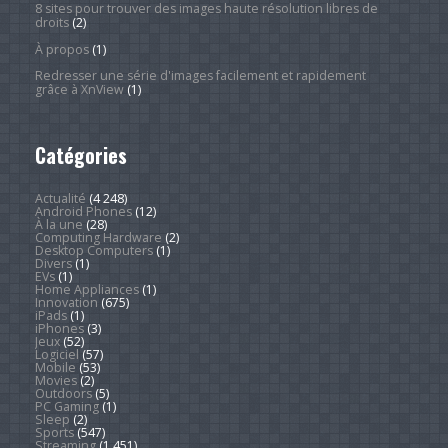
8 sites pour trouver des images haute résolution libres de
droits
(2)
À propos
(1)
Redresser une série d'images facilement et rapidement
grâce à XnView
(1)
Catégories
Actualité
(4 248)
Android Phones
(12)
À la une
(28)
Computing Hardware
(2)
Desktop Computers
(1)
Divers
(1)
EVs
(1)
Home Appliances
(1)
Innovation
(675)
iPads
(1)
iPhones
(3)
Jeux
(52)
Logiciel
(57)
Mobile
(53)
Movies
(2)
Outdoors
(5)
PC Gaming
(1)
Sleep
(2)
Sports
(547)
Streaming
(1 451)