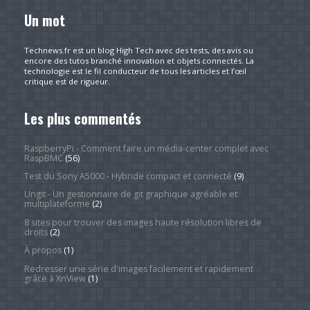
Un mot
Technews.fr est un blog High Tech avec des tests, des avis ou
encore des tutos branché innovation et objets connectés. La
technologie est le fil conducteur de tous les articles et l’œil
critique est de rigueur.
Les plus commentés
RaspberryPi - Comment faire un média-center complet avec
RaspBMC
(56)
Test du Sony A5000 - Hybride compact et connecté
(9)
Ungit - Un gestionnaire de git graphique agréable et
multiplateforme
(2)
8 sites pour trouver des images haute résolution libres de
droits
(2)
À propos
(1)
Redresser une série d'images facilement et rapidement
grâce à XnView
(1)