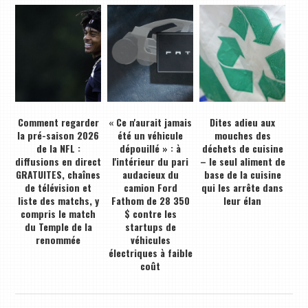
Comment regarder
« Ce n'aurait jamais
Dites adieu aux
la pré-saison 2026
été un véhicule
mouches des
de la NFL :
dépouillé » : à
déchets de cuisine
diffusions en direct
l'intérieur du pari
– le seul aliment de
GRATUITES, chaînes
audacieux du
base de la cuisine
de télévision et
camion Ford
qui les arrête dans
liste des matchs, y
Fathom de 28 350
leur élan
compris le match
$ contre les
du Temple de la
startups de
renommée
véhicules
électriques à faible
coût