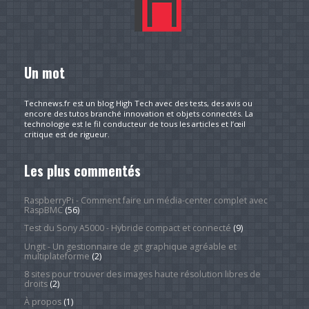
Un mot
Technews.fr est un blog High Tech avec des tests, des avis ou
encore des tutos branché innovation et objets connectés. La
technologie est le fil conducteur de tous les articles et l’œil
critique est de rigueur.
Les plus commentés
RaspberryPi - Comment faire un média-center complet avec
RaspBMC
(56)
Test du Sony A5000 - Hybride compact et connecté
(9)
Ungit - Un gestionnaire de git graphique agréable et
multiplateforme
(2)
8 sites pour trouver des images haute résolution libres de
droits
(2)
À propos
(1)