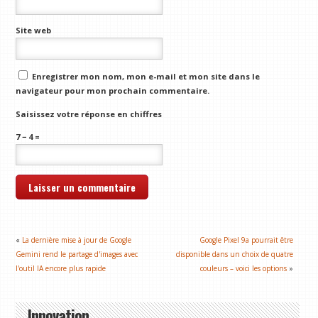
Site web
Enregistrer mon nom, mon e-mail et mon site dans le
navigateur pour mon prochain commentaire.
Saisissez votre réponse en chiffres
7 − 4 =
«
La dernière mise à jour de Google
Google Pixel 9a pourrait être
Gemini rend le partage d'images avec
disponible dans un choix de quatre
l'outil IA encore plus rapide
couleurs – voici les options
»
Innovation