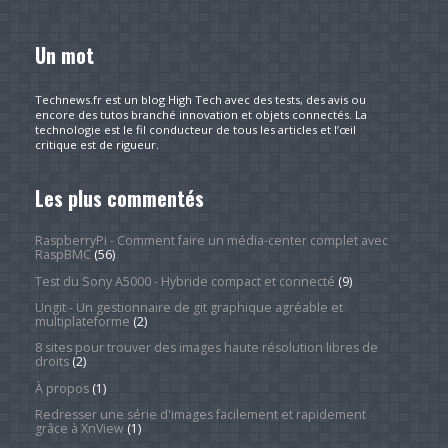
Un mot
Technews.fr est un blog High Tech avec des tests, des avis ou
encore des tutos branché innovation et objets connectés. La
technologie est le fil conducteur de tous les articles et l’œil
critique est de rigueur.
Les plus commentés
RaspberryPi - Comment faire un média-center complet avec
RaspBMC
(56)
Test du Sony A5000 - Hybride compact et connecté
(9)
Ungit - Un gestionnaire de git graphique agréable et
multiplateforme
(2)
8 sites pour trouver des images haute résolution libres de
droits
(2)
À propos
(1)
Redresser une série d'images facilement et rapidement
grâce à XnView
(1)