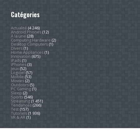
Catégories
Actualité
(4 246)
Android Phones
(12)
À la une
(28)
Computing Hardware
(2)
Desktop Computers
(1)
Divers
(1)
Home Appliances
(1)
Innovation
(675)
iPads
(1)
iPhones
(3)
Jeux
(52)
Logiciel
(57)
Mobile
(53)
Movies
(2)
Outdoors
(5)
PC Gaming
(1)
Sleep
(2)
Sports
(546)
Streaming
(1 451)
Tendances
(266)
Test
(157)
Tutoriels
(1 936)
VR & AR
(1)
Copyright © 2026. Technews.fr