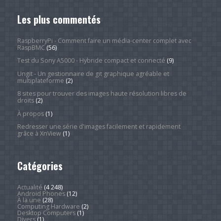
Les plus commentés
RaspberryPi - Comment faire un média-center complet avec
RaspBMC
(56)
Test du Sony A5000 - Hybride compact et connecté
(9)
Ungit - Un gestionnaire de git graphique agréable et
multiplateforme
(2)
8 sites pour trouver des images haute résolution libres de
droits
(2)
À propos
(1)
Redresser une série d'images facilement et rapidement
grâce à XnView
(1)
Catégories
Actualité
(4 248)
Android Phones
(12)
À la une
(28)
Computing Hardware
(2)
Desktop Computers
(1)
Divers
(1)