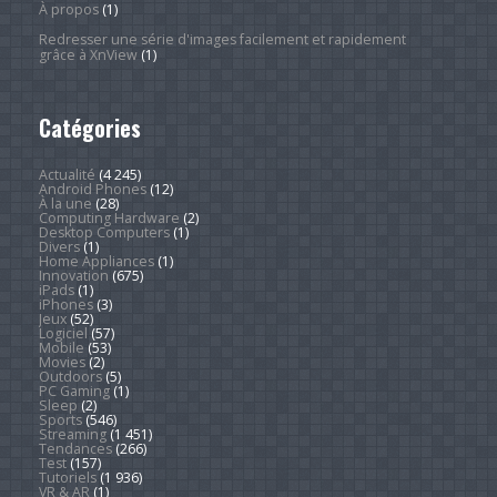
À propos
(1)
Redresser une série d'images facilement et rapidement
grâce à XnView
(1)
Catégories
Actualité
(4 245)
Android Phones
(12)
À la une
(28)
Computing Hardware
(2)
Desktop Computers
(1)
Divers
(1)
Home Appliances
(1)
Innovation
(675)
iPads
(1)
iPhones
(3)
Jeux
(52)
Logiciel
(57)
Mobile
(53)
Movies
(2)
Outdoors
(5)
PC Gaming
(1)
Sleep
(2)
Sports
(546)
Streaming
(1 451)
Tendances
(266)
Test
(157)
Tutoriels
(1 936)
VR & AR
(1)