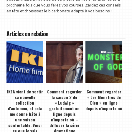
prochaine fois que vous ferez vos courses, gardez ces conseils
en tête et choisissez le bicarbonate adapté à vos besoins !
Articles en relation
IKEA vient de sortir
Comment regarder
Comment regarder
sa nouvelle
la saison 2 de
« Les Monstres de
collection
« Ludwig »
Dieu » en ligne
d'automne, et cela
gratuitement en
depuis n'importe où
me donne hâte à
ligne depuis
une saison
n'importe où –
confortable. Voici
diffusez la série
ce que je vais
dramatique