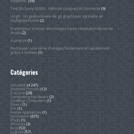
RaspBMC
(56)
Test du Sony A5000 - Hybride compact et connecté
(9)
Ungit - Un gestionnaire de git graphique agréable et
multiplateforme
(2)
8 sites pour trouver des images haute résolution libres de
droits
(2)
À propos
(1)
Redresser une série d'images facilement et rapidement
grâce à XnView
(1)
Catégories
Actualité
(4 247)
Android Phones
(12)
À la une
(28)
Computing Hardware
(2)
Desktop Computers
(1)
Divers
(1)
EVs
(1)
Home Appliances
(1)
Innovation
(675)
iPads
(1)
iPhones
(3)
Jeux
(52)
Logiciel
(57)