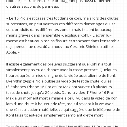
robuste, les fractures ne se propageant pas aussi facilement à
d'autres sections du panneau.
« Le 16 Pro s'est cassé très tôt dans ce coin, mais lors des chutes
successives, on peut voir tous ces différents dommages qui se
sont produits dans différentes zones, mais ils sont beaucoup
moins graves dans l'ensemble », explique Kohl. « L'écran lui-
même est beaucoup moins fissuré et tranchant dans l'ensemble,
et je pense que c'est dû au nouveau Ceramic Shield qu'utilise
Apple. »
Il existe également des preuves suggérant que Kohl n'a tout
simplement pas eu de chance avec la casse précoce. Quelques
heures après la mise en ligne de la vidéo australienne de Kohl,
EverythingApplePro a publié sa vidéo de test de chute, où les
téléphones iPhone 16 Pro et Pro Max ont survécu à plusieurs
tests de chute jusqu'à 20 pieds. Dans la vidéo, l'iPhone 16 Pro
Max a un moment mort similaire à celui vu dans la vidéo de Kohl
lors d'une chute à hauteur de tête, mais il revient à la vie avec
une réinitialisation matérielle, ce qui suggère que le téléphone de
Kohl faisait peut-être simplement semblant d'être mort.
Test de chute entre iPhone 16 Pro Max et iPhone 15 Pro Max ! Un