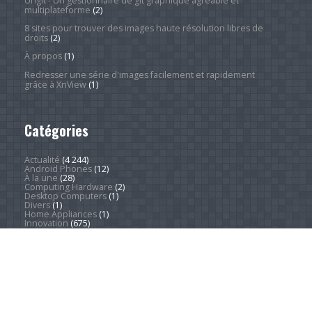
Ungit - Un gestionnaire de git graphique agréable et
multiplateforme
(2)
8 sites pour trouver des images haute résolution libres de
droits
(2)
À propos
(1)
Redresser une série d'images facilement et rapidement
grâce à XnView
(1)
Catégories
Actualité
(4 244)
Android Phones
(12)
À la une
(28)
Computing Hardware
(2)
Desktop Computers
(1)
Divers
(1)
Home Appliances
(1)
Innovation
(675)
iPads
(1)
iPhones
(3)
Jeux
(52)
Logiciel
(57)
Mobile
(53)
Movies
(2)
Outdoors
(5)
PC Gaming
(1)
Sleep
(2)