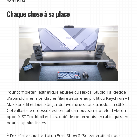
port USB-C.
Chaque chose à sa place
Pour compléter l'esthétique épurée du Hexcal Studio, j'ai décidé
d'abandonner mon clavier filaire séparé au profit du Keychron V1
Max sans fil et, bien sûr, j'ai dû avoir une souris trackball à côté.
Celle illustrée ci-dessus est en fait un nouveau modèle d'Elecom
appelé IST Trackball et il est doté de roulements en rubis qui sont
beaucoup plus lisses.
À l'extrême gauche, j'ai un Echo Show 5 (3e génération) pour