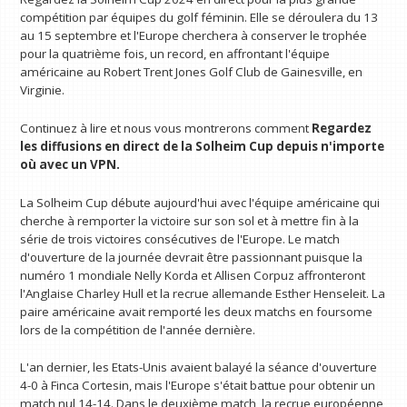
compétition par équipes du golf féminin. Elle se déroulera du 13
au 15 septembre et l'Europe cherchera à conserver le trophée
pour la quatrième fois, un record, en affrontant l'équipe
américaine au Robert Trent Jones Golf Club de Gainesville, en
Virginie.
Continuez à lire et nous vous montrerons comment
Regardez
les diffusions en direct de la Solheim Cup depuis n'importe
où avec un VPN
.
La Solheim Cup débute aujourd'hui avec l'équipe américaine qui
cherche à remporter la victoire sur son sol et à mettre fin à la
série de trois victoires consécutives de l'Europe. Le match
d'ouverture de la journée devrait être passionnant puisque la
numéro 1 mondiale Nelly Korda et Allisen Corpuz affronteront
l'Anglaise Charley Hull et la recrue allemande Esther Henseleit. La
paire américaine avait remporté les deux matchs en foursome
lors de la compétition de l'année dernière.
L'an dernier, les Etats-Unis avaient balayé la séance d'ouverture
4-0 à Finca Cortesin, mais l'Europe s'était battue pour obtenir un
match nul 14-14. Dans le deuxième match, la recrue européenne