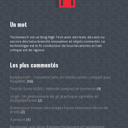
Un mot
Technews.fr est un blog High Tech avec des tests, des avis ou
encore des tutos branché innovation et objets connectés. La
technologie est le fil conducteur de tous les articles et l’œil
critique est de rigueur.
Les plus commentés
RaspberryPi - Comment faire un média-center complet avec
RaspBMC
(56)
Test du Sony A5000 - Hybride compact et connecté
(9)
Ungit - Un gestionnaire de git graphique agréable et
multiplateforme
(2)
8 sites pour trouver des images haute résolution libres de
droits
(2)
À propos
(1)
Redresser une série d'images facilement et rapidement