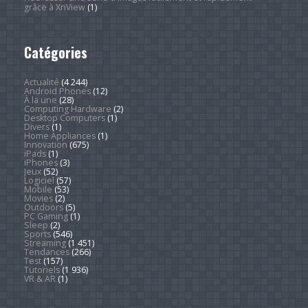
grâce à XnView
(1)
Catégories
Actualité
(4 244)
Android Phones
(12)
À la une
(28)
Computing Hardware
(2)
Desktop Computers
(1)
Divers
(1)
Home Appliances
(1)
Innovation
(675)
iPads
(1)
iPhones
(3)
Jeux
(52)
Logiciel
(57)
Mobile
(53)
Movies
(2)
Outdoors
(5)
PC Gaming
(1)
Sleep
(2)
Sports
(546)
Streaming
(1 451)
Tendances
(266)
Test
(157)
Tutoriels
(1 936)
VR & AR
(1)