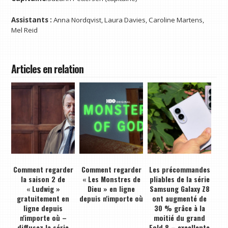
Assistants :
Anna Nordqvist, Laura Davies, Caroline Martens,
Mel Reid
Articles en relation
Comment regarder
Comment regarder
Les précommandes
la saison 2 de
« Les Monstres de
pliables de la série
« Ludwig »
Dieu » en ligne
Samsung Galaxy Z8
gratuitement en
depuis n'importe où
ont augmenté de
ligne depuis
30 % grâce à la
n'importe où –
moitié du grand
diffusez la série
Fold 8 – excellente