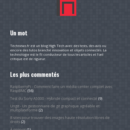
Un mot
Technews.fr est un blog High Tech avec des tests, des avis ou
encore des tutos branché innovation et objets connectés. La
technologie est le fil conducteur de tous les articles et l’œil
critique est de rigueur.
Les plus commentés
RaspberryPi - Comment faire un média-center complet avec
RaspBMC
(56)
Test du Sony A5000 - Hybride compact et connecté
(9)
Ungit - Un gestionnaire de git graphique agréable et
multiplateforme
(2)
8 sites pour trouver des images haute résolution libres de
droits
(2)
À propos
(1)