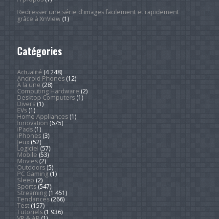
Redresser une série d'images facilement et rapidement
grâce à XnView
(1)
Catégories
Actualité
(4 248)
Android Phones
(12)
À la une
(28)
Computing Hardware
(2)
Desktop Computers
(1)
Divers
(1)
EVs
(1)
Home Appliances
(1)
Innovation
(675)
iPads
(1)
iPhones
(3)
Jeux
(52)
Logiciel
(57)
Mobile
(53)
Movies
(2)
Outdoors
(5)
PC Gaming
(1)
Sleep
(2)
Sports
(547)
Streaming
(1 451)
Tendances
(266)
Test
(157)
Tutoriels
(1 936)
VR & AR
(1)