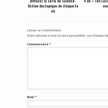
diffusez la série de science-
4 de « Ted Lass
fiction dystopique de n'importe
en
où
Laisser un commentaire
Votre adresse e-mail ne sera pas publiée.
Les champs obl
Commentaire
*
Nom
*