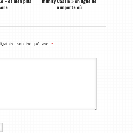
o » et bien plus
Infinity Castle » en ligne de
core
n'importe où
igatoires sont indiqués avec
*