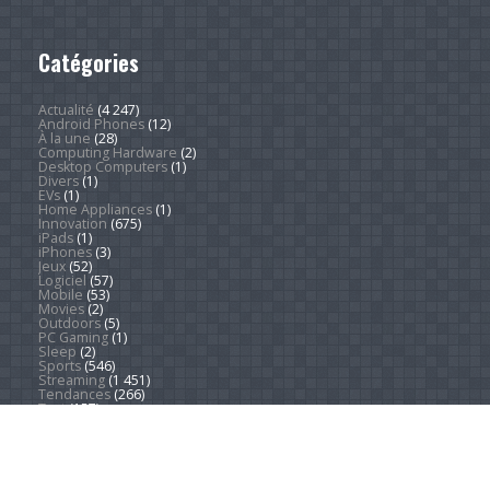
Catégories
Actualité
(4 247)
Android Phones
(12)
À la une
(28)
Computing Hardware
(2)
Desktop Computers
(1)
Divers
(1)
EVs
(1)
Home Appliances
(1)
Innovation
(675)
iPads
(1)
iPhones
(3)
Jeux
(52)
Logiciel
(57)
Mobile
(53)
Movies
(2)
Outdoors
(5)
PC Gaming
(1)
Sleep
(2)
Sports
(546)
Streaming
(1 451)
Tendances
(266)
Test
(157)
Tutoriels
(1 936)
VR & AR
(1)