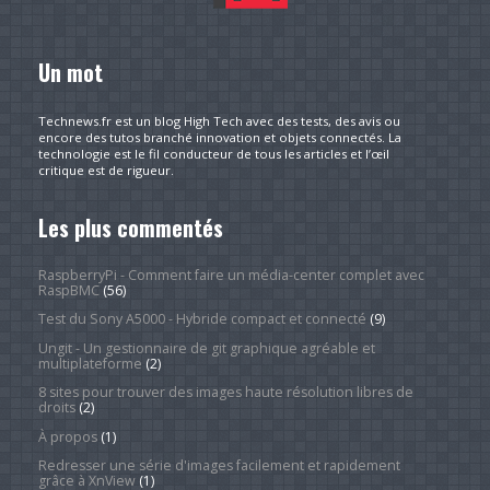
Un mot
Technews.fr est un blog High Tech avec des tests, des avis ou
encore des tutos branché innovation et objets connectés. La
technologie est le fil conducteur de tous les articles et l’œil
critique est de rigueur.
Les plus commentés
RaspberryPi - Comment faire un média-center complet avec
RaspBMC
(56)
Test du Sony A5000 - Hybride compact et connecté
(9)
Ungit - Un gestionnaire de git graphique agréable et
multiplateforme
(2)
8 sites pour trouver des images haute résolution libres de
droits
(2)
À propos
(1)
Redresser une série d'images facilement et rapidement
grâce à XnView
(1)