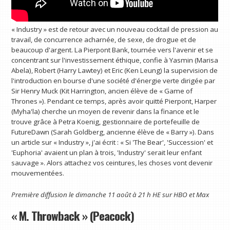
« Industry » est de retour avec un nouveau cocktail de pression au
travail, de concurrence acharnée, de sexe, de drogue et de
beaucoup d'argent. La Pierpont Bank, tournée vers l'avenir et se
concentrant sur l'investissement éthique, confie à Yasmin (Marisa
Abela), Robert (Harry Lawtey) et Eric (Ken Leung) la supervision de
l'introduction en bourse d'une société d'énergie verte dirigée par
Sir Henry Muck (Kit Harrington, ancien élève de « Game of
Thrones »). Pendant ce temps, après avoir quitté Pierpont, Harper
(Myha'la) cherche un moyen de revenir dans la finance et le
trouve grâce à Petra Koenig, gestionnaire de portefeuille de
FutureDawn (Sarah Goldberg, ancienne élève de « Barry »). Dans
un article sur « Industry », j'ai écrit : « Si 'The Bear', 'Succession' et
'Euphoria' avaient un plan à trois, 'Industry' serait leur enfant
sauvage ». Alors attachez vos ceintures, les choses vont devenir
mouvementées.
Première diffusion le dimanche 11 août à 21 h HE sur HBO et
Max
« M. Throwback » (Peacock)