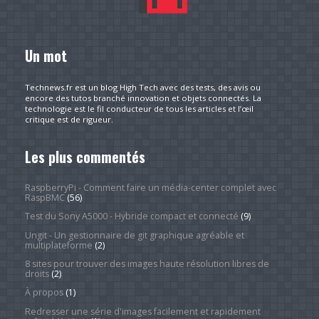
Un mot
Technews.fr est un blog High Tech avec des tests, des avis ou
encore des tutos branché innovation et objets connectés. La
technologie est le fil conducteur de tous les articles et l’œil
critique est de rigueur.
Les plus commentés
RaspberryPi - Comment faire un média-center complet avec
RaspBMC
(56)
Test du Sony A5000 - Hybride compact et connecté
(9)
Ungit - Un gestionnaire de git graphique agréable et
multiplateforme
(2)
8 sites pour trouver des images haute résolution libres de
droits
(2)
À propos
(1)
Redresser une série d'images facilement et rapidement