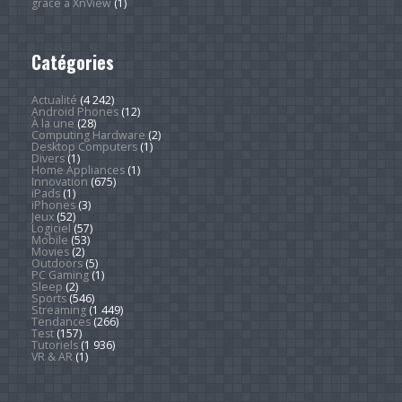
grâce à XnView
(1)
Catégories
Actualité
(4 242)
Android Phones
(12)
À la une
(28)
Computing Hardware
(2)
Desktop Computers
(1)
Divers
(1)
Home Appliances
(1)
Innovation
(675)
iPads
(1)
iPhones
(3)
Jeux
(52)
Logiciel
(57)
Mobile
(53)
Movies
(2)
Outdoors
(5)
PC Gaming
(1)
Sleep
(2)
Sports
(546)
Streaming
(1 449)
Tendances
(266)
Test
(157)
Tutoriels
(1 936)
VR & AR
(1)