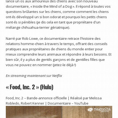
lance un os aux amoureux des chiens avec son nouveau
documentaire, « Inside the Mind of a Dog ». Il répond à toutes vos
questions brûlantes sur les chiens, comme comment les chiens
ont-ils développé un si bon odorat et pourquoi les petits chiens
sont-ils si pénibles (je dis cela en tant que propriétaire d'un
mélange chihuahua-terrier gériatrique).
Narré par Rob Lowe, ce documentaire retrace l'histoire des
relations homme-chien à travers le temps, offrant des conseils
pratiques aux propriétaires de chiens du monde entier pour
mieux comprendre leurs animaux et répondre à leurs besoins. Et
bien sûr, il y a plus de gentils garçons et de gentilles filles que
vous ne pouvez en nommer (jetez-le déjà !)
En streaming maintenant sur
Netflix
« Food, Inc. 2 » (Hulu)
Food, Inc. 2 – Bande-annonce officielle | Réalisé par Melissa
Robledo, Robert Kenner | Documentaire – YouTube