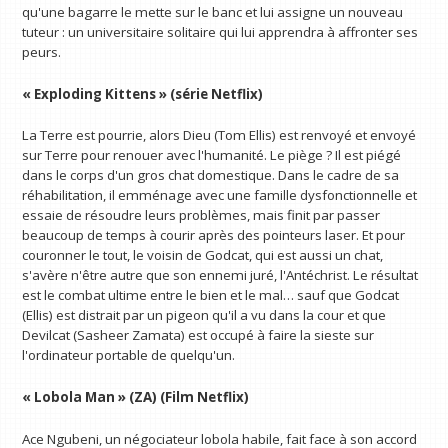
qu'une bagarre le mette sur le banc et lui assigne un nouveau
tuteur : un universitaire solitaire qui lui apprendra à affronter ses
peurs.
« Exploding Kittens » (série Netflix)
La Terre est pourrie, alors Dieu (Tom Ellis) est renvoyé et envoyé
sur Terre pour renouer avec l'humanité. Le piège ? Il est piégé
dans le corps d'un gros chat domestique. Dans le cadre de sa
réhabilitation, il emménage avec une famille dysfonctionnelle et
essaie de résoudre leurs problèmes, mais finit par passer
beaucoup de temps à courir après des pointeurs laser. Et pour
couronner le tout, le voisin de Godcat, qui est aussi un chat,
s'avère n'être autre que son ennemi juré, l'Antéchrist. Le résultat
est le combat ultime entre le bien et le mal… sauf que Godcat
(Ellis) est distrait par un pigeon qu'il a vu dans la cour et que
Devilcat (Sasheer Zamata) est occupé à faire la sieste sur
l'ordinateur portable de quelqu'un.
« Lobola Man » (ZA) (Film Netflix)
Ace Ngubeni, un négociateur lobola habile, fait face à son accord