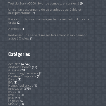
Test du Sony A5000 - Hybride compact et connecté
(9)
Ungit - Un gestionnaire de git graphique agréable et
multiplateforme
(2)
8 sites pour trouver des images haute résolution libres de
droits
(2)
À propos
(1)
Redresser une série d'images facilement et rapidement
grâce à XnView
(1)
Catégories
Actualité
(4 247)
Android Phones
(12)
À la une
(28)
Computing Hardware
(2)
Desktop Computers
(1)
Divers
(1)
EVs
(1)
Home Appliances
(1)
Innovation
(675)
iPads
(1)
iPhones
(3)
Jeux
(52)
Logiciel
(57)
Mobile
(53)