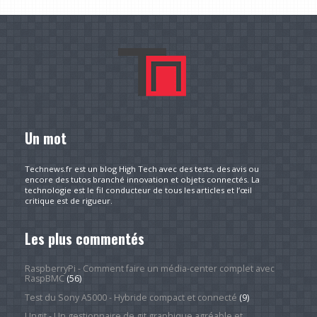
Un mot
Technews.fr est un blog High Tech avec des tests, des avis ou
encore des tutos branché innovation et objets connectés. La
technologie est le fil conducteur de tous les articles et l’œil
critique est de rigueur.
Les plus commentés
RaspberryPi - Comment faire un média-center complet avec
RaspBMC
(56)
Test du Sony A5000 - Hybride compact et connecté
(9)
Ungit - Un gestionnaire de git graphique agréable et