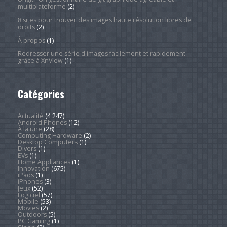
multiplateforme
(2)
8 sites pour trouver des images haute résolution libres de
droits
(2)
À propos
(1)
Redresser une série d'images facilement et rapidement
grâce à XnView
(1)
Catégories
Actualité
(4 247)
Android Phones
(12)
À la une
(28)
Computing Hardware
(2)
Desktop Computers
(1)
Divers
(1)
EVs
(1)
Home Appliances
(1)
Innovation
(675)
iPads
(1)
iPhones
(3)
Jeux
(52)
Logiciel
(57)
Mobile
(53)
Movies
(2)
Outdoors
(5)
PC Gaming
(1)