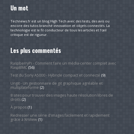
Un mot
Technews.fr est un blog High Tech avec des tests, des avis ou
encore des tutos branché innovation et objets connectés. La
technologie est le fil conducteur de tous les articles et l’œil
critique est de rigueur.
Les plus commentés
RaspberryPi - Comment faire un média-center complet avec
RaspBMC
(56)
Test du Sony A5000 - Hybride compact et connecté
(9)
Ungit - Un gestionnaire de git graphique agréable et
multiplateforme
(2)
8 sites pour trouver des images haute résolution libres de
droits
(2)
À propos
(1)
Redresser une série d'images facilement et rapidement
grâce à XnView
(1)