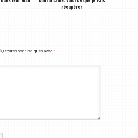
 dans leur élan
confortable. Voici ce que je vais
récupérer
igatoires sont indiqués avec
*