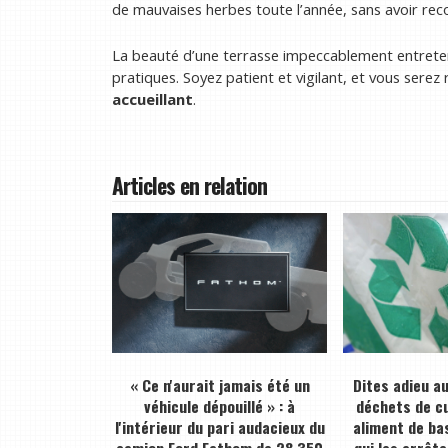
de mauvaises herbes toute l’année, sans avoir rec
La beauté d’une terrasse impeccablement entreten
pratiques. Soyez patient et vigilant, et vous ser
accueillant
.
Articles en relation
« Ce n'aurait jamais été un
Dites adieu a
véhicule dépouillé » : à
déchets de cu
l'intérieur du pari audacieux du
aliment de bas