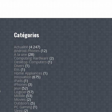
Catégories
Actualité
(4 247)
Android Phones
(12)
À la une
(28)
Computing Hardware
(2)
Desktop Computers
(1)
Divers
(1)
EVs
(1)
Home Appliances
(1)
Innovation
(675)
iPads
(1)
iPhones
(3)
Jeux
(52)
)
Logiciel
(57)
Mobile
(53)
Movies
(2)
Outdoors
(5)
PC Gaming
(1)
Sleep
(2)