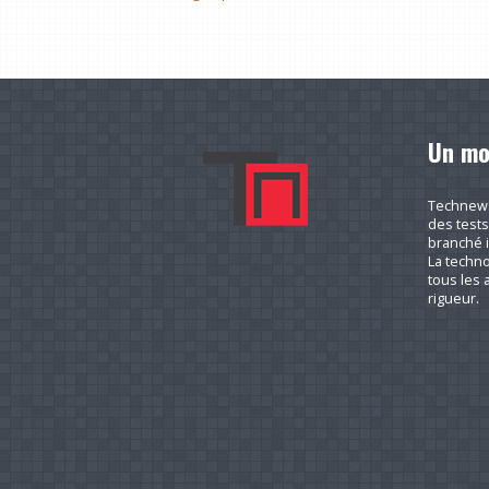
Un mo
Technews.
des tests
branché i
La techno
tous les a
rigueur.