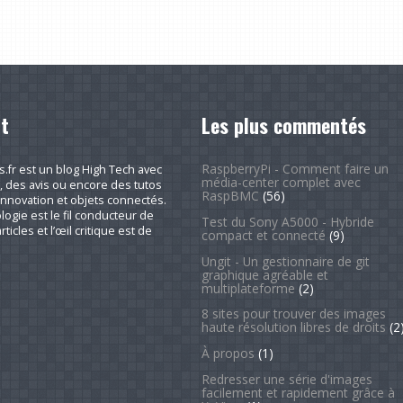
t
Les plus commentés
RaspberryPi - Comment faire un
fr est un blog High Tech avec
média-center complet avec
, des avis ou encore des tutos
RaspBMC
(56)
nnovation et objets connectés.
logie est le fil conducteur de
Test du Sony A5000 - Hybride
rticles et l’œil critique est de
compact et connecté
(9)
Ungit - Un gestionnaire de git
graphique agréable et
multiplateforme
(2)
8 sites pour trouver des images
haute résolution libres de droits
(2
À propos
(1)
Redresser une série d'images
facilement et rapidement grâce à