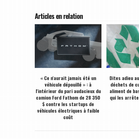
Articles en relation
« Ce n'aurait jamais été un
Dites adieu a
véhicule dépouillé » : à
déchets de cu
l'intérieur du pari audacieux du
aliment de bas
camion Ford Fathom de 28 350
qui les arrête
$ contre les startups de
véhicules électriques à faible
coût