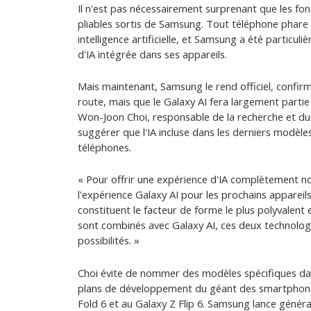
Il n'est pas nécessairement surprenant que les fonc
pliables sortis de Samsung. Tout téléphone phare q
intelligence artificielle, et Samsung a été particu
d'IA intégrée dans ses appareils.
Mais maintenant, Samsung le rend officiel, confi
route, mais que le Galaxy AI fera largement partie 
Won-Joon Choi, responsable de la recherche et d
suggérer que l'IA incluse dans les derniers modèles
téléphones.
« Pour offrir une expérience d'IA complètement n
l'expérience Galaxy AI pour les prochains appareils 
constituent le facteur de forme le plus polyvalent e
sont combinés avec Galaxy AI, ces deux technolo
possibilités. »
Choi évite de nommer des modèles spécifiques dans
plans de développement du géant des smartphones, 
Fold 6 et au Galaxy Z Flip 6. Samsung lance génér