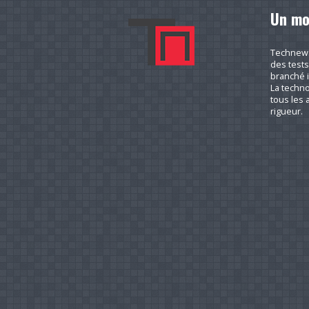
Un mo
Technews.
des tests
branché i
La techno
tous les a
rigueur.