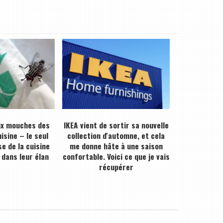
ux mouches des
IKEA vient de sortir sa nouvelle
isine – le seul
collection d'automne, et cela
e de la cuisine
me donne hâte à une saison
 dans leur élan
confortable. Voici ce que je vais
récupérer