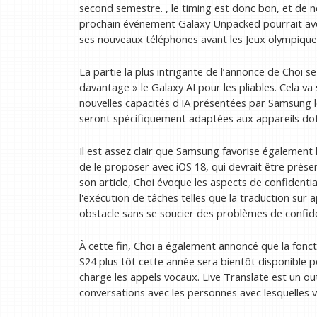
second semestre. , le timing est donc bon, et de n
prochain événement Galaxy Unpacked pourrait avoir 
ses nouveaux téléphones avant les Jeux olympiques
La partie la plus intrigante de l’annonce de Choi s
davantage » le Galaxy AI pour les pliables. Cela va 
nouvelles capacités d'IA présentées par Samsung l
seront spécifiquement adaptées aux appareils doté
Il est assez clair que Samsung favorise également l
de le proposer avec iOS 18, qui devrait être prés
son article, Choi évoque les aspects de confidentiali
l'exécution de tâches telles que la traduction sur
obstacle sans se soucier des problèmes de confiden
À cette fin, Choi a également annoncé que la foncti
S24 plus tôt cette année sera bientôt disponible p
charge les appels vocaux. Live Translate est un o
conversations avec les personnes avec lesquelles 