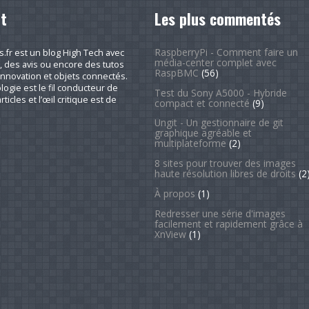
t
Les plus commentés
RaspberryPi - Comment faire un
fr est un blog High Tech avec
média-center complet avec
, des avis ou encore des tutos
RaspBMC
(56)
nnovation et objets connectés.
logie est le fil conducteur de
Test du Sony A5000 - Hybride
rticles et l’œil critique est de
compact et connecté
(9)
Ungit - Un gestionnaire de git
graphique agréable et
multiplateforme
(2)
8 sites pour trouver des images
haute résolution libres de droits
(2
À propos
(1)
Redresser une série d'images
facilement et rapidement grâce à
XnView
(1)