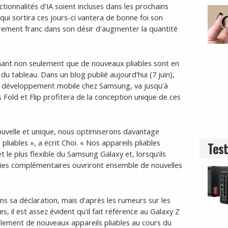
tionnalités d'IA soient incluses dans les prochains
ui sortira ces jours-ci vantera de bonne foi son
lièrement franc dans son désir d'augmenter la quantité
rmant non seulement que de nouveaux pliables sont en
du tableau. Dans un blog publié aujourd'hui (7 juin),
u développement mobile chez Samsung, va jusqu'à
 Fold et Flip profitera de la conception unique de ces
ouvelle et unique, nous optimiserons davantage
pliables », a écrit Choi. « Nos appareils pliables
Test
t le plus flexible du Samsung Galaxy et, lorsqu'ils
gies complémentaires ouvriront ensemble de nouvelles
 sa déclaration, mais d'après les rumeurs sur les
il est assez évident qu'il fait référence au Galaxy Z
alement de nouveaux appareils pliables au cours du