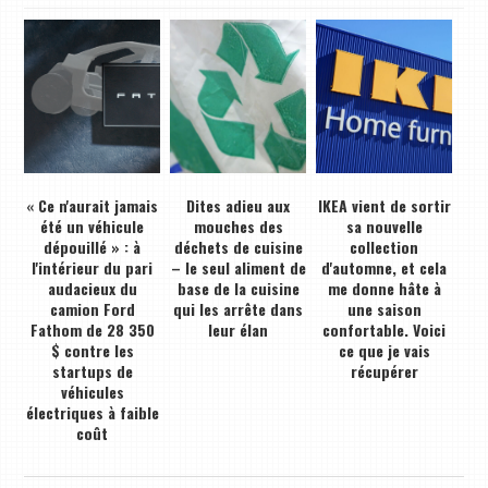
« Ce n'aurait jamais
Dites adieu aux
IKEA vient de sortir
été un véhicule
mouches des
sa nouvelle
dépouillé » : à
déchets de cuisine
collection
l'intérieur du pari
– le seul aliment de
d'automne, et cela
audacieux du
base de la cuisine
me donne hâte à
camion Ford
qui les arrête dans
une saison
Fathom de 28 350
leur élan
confortable. Voici
$ contre les
ce que je vais
startups de
récupérer
véhicules
électriques à faible
coût