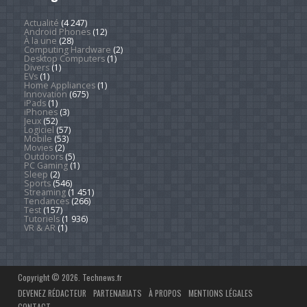
Actualité
(4 247)
Android Phones
(12)
À la une
(28)
Computing Hardware
(2)
Desktop Computers
(1)
Divers
(1)
EVs
(1)
Home Appliances
(1)
Innovation
(675)
iPads
(1)
iPhones
(3)
Jeux
(52)
Logiciel
(57)
Mobile
(53)
Movies
(2)
Outdoors
(5)
PC Gaming
(1)
Sleep
(2)
Sports
(546)
Streaming
(1 451)
Tendances
(266)
Test
(157)
Tutoriels
(1 936)
VR & AR
(1)
Copyright © 2026. Technews.fr
DEVENEZ RÉDACTEUR
PARTENARIATS
À PROPOS
MENTIONS LÉGALES
CONTACT