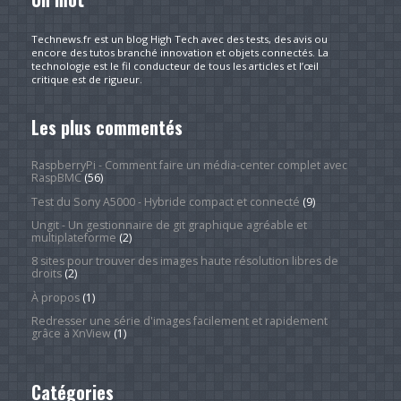
Technews.fr est un blog High Tech avec des tests, des avis ou
encore des tutos branché innovation et objets connectés. La
technologie est le fil conducteur de tous les articles et l’œil
critique est de rigueur.
Les plus commentés
RaspberryPi - Comment faire un média-center complet avec
RaspBMC
(56)
Test du Sony A5000 - Hybride compact et connecté
(9)
Ungit - Un gestionnaire de git graphique agréable et
multiplateforme
(2)
8 sites pour trouver des images haute résolution libres de
droits
(2)
À propos
(1)
Redresser une série d'images facilement et rapidement
grâce à XnView
(1)
Catégories