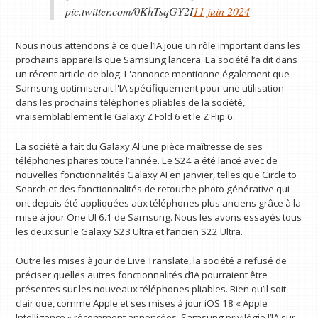
pic.twitter.com/0KhTsqGY2I
11 juin 2024
Nous nous attendons à ce que l’IA joue un rôle important dans les
prochains appareils que Samsung lancera. La société l’a dit dans
un récent article de blog. L'annonce mentionne également que
Samsung optimiserait l'IA spécifiquement pour une utilisation
dans les prochains téléphones pliables de la société,
vraisemblablement le Galaxy Z Fold 6 et le Z Flip 6.
La société a fait du Galaxy AI une pièce maîtresse de ses
téléphones phares toute l’année. Le S24 a été lancé avec de
nouvelles fonctionnalités Galaxy AI en janvier, telles que Circle to
Search et des fonctionnalités de retouche photo générative qui
ont depuis été appliquées aux téléphones plus anciens grâce à la
mise à jour One UI 6.1 de Samsung. Nous les avons essayés tous
les deux sur le Galaxy S23 Ultra et l’ancien S22 Ultra.
Outre les mises à jour de Live Translate, la société a refusé de
préciser quelles autres fonctionnalités d’IA pourraient être
présentes sur les nouveaux téléphones pliables. Bien qu’il soit
clair que, comme Apple et ses mises à jour iOS 18 « Apple
Intelligence » récemment annoncées, Samsung privilégie l’IA sur