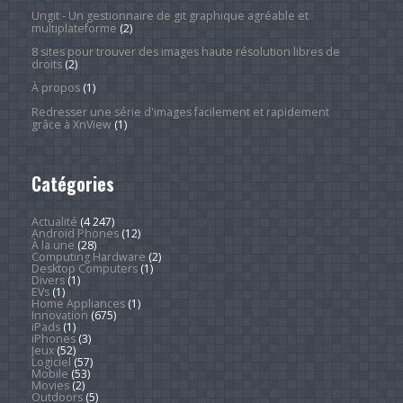
Ungit - Un gestionnaire de git graphique agréable et
multiplateforme
(2)
8 sites pour trouver des images haute résolution libres de
droits
(2)
À propos
(1)
Redresser une série d'images facilement et rapidement
grâce à XnView
(1)
Catégories
Actualité
(4 247)
Android Phones
(12)
À la une
(28)
Computing Hardware
(2)
Desktop Computers
(1)
Divers
(1)
EVs
(1)
Home Appliances
(1)
Innovation
(675)
iPads
(1)
iPhones
(3)
Jeux
(52)
Logiciel
(57)
Mobile
(53)
Movies
(2)
Outdoors
(5)