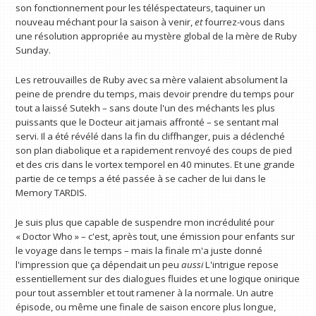
son fonctionnement pour les téléspectateurs, taquiner un
nouveau méchant pour la saison à venir,
et
fourrez-vous dans
une résolution appropriée au mystère global de la mère de Ruby
Sunday.
Les retrouvailles de Ruby avec sa mère valaient absolument la
peine de prendre du temps, mais devoir prendre du temps pour
tout a laissé Sutekh – sans doute l'un des méchants les plus
puissants que le Docteur ait jamais affronté – se sentant mal
servi. Il a été révélé dans la fin du cliffhanger, puis a déclenché
son plan diabolique et a rapidement renvoyé des coups de pied
et des cris dans le vortex temporel en 40 minutes. Et une grande
partie de ce temps a été passée à se cacher de lui dans le
Memory TARDIS.
Je suis plus que capable de suspendre mon incrédulité pour
« Doctor Who » – c'est, après tout, une émission pour enfants sur
le voyage dans le temps – mais la finale m'a juste donné
l'impression que ça dépendait un peu
aussi
L'intrigue repose
essentiellement sur des dialogues fluides et une logique onirique
pour tout assembler et tout ramener à la normale. Un autre
épisode, ou même une finale de saison encore plus longue,