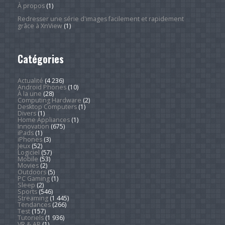
À propos
(1)
Redresser une série d'images facilement et rapidement
grâce à XnView
(1)
Catégories
Actualité
(4 236)
Android Phones
(10)
À la une
(28)
Computing Hardware
(2)
Desktop Computers
(1)
Divers
(1)
Home Appliances
(1)
Innovation
(675)
iPads
(1)
iPhones
(3)
Jeux
(52)
Logiciel
(57)
Mobile
(53)
Movies
(2)
Outdoors
(5)
PC Gaming
(1)
Sleep
(2)
Sports
(546)
Streaming
(1 445)
Tendances
(266)
Test
(157)
Tutoriels
(1 936)
VR & AR
(1)