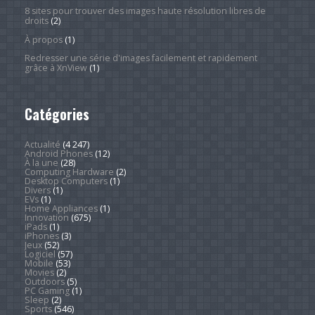
8 sites pour trouver des images haute résolution libres de
droits
(2)
À propos
(1)
Redresser une série d'images facilement et rapidement
grâce à XnView
(1)
Catégories
Actualité
(4 247)
Android Phones
(12)
À la une
(28)
Computing Hardware
(2)
Desktop Computers
(1)
Divers
(1)
EVs
(1)
Home Appliances
(1)
Innovation
(675)
iPads
(1)
iPhones
(3)
Jeux
(52)
Logiciel
(57)
Mobile
(53)
Movies
(2)
Outdoors
(5)
PC Gaming
(1)
Sleep
(2)
Sports
(546)