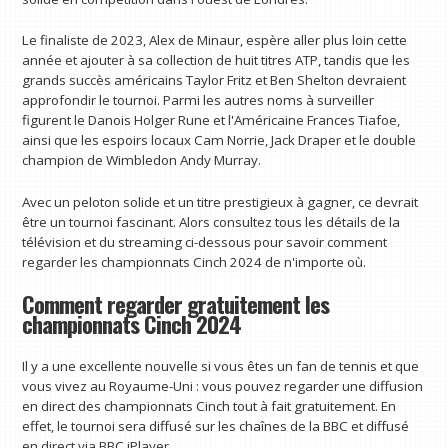
Le finaliste de 2023, Alex de Minaur, espère aller plus loin cette
année et ajouter à sa collection de huit titres ATP, tandis que les
grands succès américains Taylor Fritz et Ben Shelton devraient
approfondir le tournoi. Parmi les autres noms à surveiller
figurent le Danois Holger Rune et l'Américaine Frances Tiafoe,
ainsi que les espoirs locaux Cam Norrie, Jack Draper et le double
champion de Wimbledon Andy Murray.
Avec un peloton solide et un titre prestigieux à gagner, ce devrait
être un tournoi fascinant. Alors consultez tous les détails de la
télévision et du streaming ci-dessous pour savoir comment
regarder les championnats Cinch 2024 de n'importe où.
Comment regarder gratuitement les
championnats Cinch 2024
Il y a une excellente nouvelle si vous êtes un fan de tennis et que
vous vivez au Royaume-Uni : vous pouvez regarder une diffusion
en direct des championnats Cinch tout à fait gratuitement. En
effet, le tournoi sera diffusé sur les chaînes de la BBC et diffusé
en direct via BBC iPlayer.