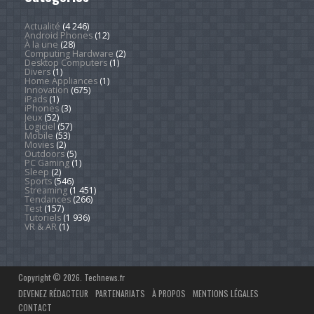
Actualité
(4 246)
Android Phones
(12)
À la une
(28)
Computing Hardware
(2)
Desktop Computers
(1)
Divers
(1)
Home Appliances
(1)
Innovation
(675)
iPads
(1)
iPhones
(3)
Jeux
(52)
Logiciel
(57)
Mobile
(53)
Movies
(2)
Outdoors
(5)
PC Gaming
(1)
Sleep
(2)
Sports
(546)
Streaming
(1 451)
Tendances
(266)
Test
(157)
Tutoriels
(1 936)
VR & AR
(1)
Copyright © 2026. Technews.fr
DEVENEZ RÉDACTEUR
PARTENARIATS
À PROPOS
MENTIONS LÉGALES
CONTACT