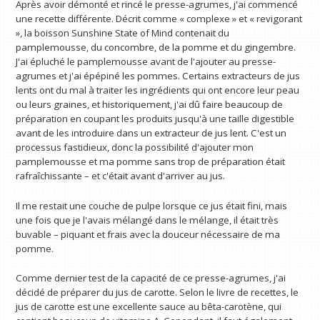
Après avoir démonté et rincé le presse-agrumes, j'ai commencé
une recette différente. Décrit comme « complexe » et « revigorant
», la boisson Sunshine State of Mind contenait du
pamplemousse, du concombre, de la pomme et du gingembre.
J'ai épluché le pamplemousse avant de l'ajouter au presse-
agrumes et j'ai épépiné les pommes. Certains extracteurs de jus
lents ont du mal à traiter les ingrédients qui ont encore leur peau
ou leurs graines, et historiquement, j'ai dû faire beaucoup de
préparation en coupant les produits jusqu'à une taille digestible
avant de les introduire dans un extracteur de jus lent. C'est un
processus fastidieux, donc la possibilité d'ajouter mon
pamplemousse et ma pomme sans trop de préparation était
rafraîchissante – et c'était avant d'arriver au jus.
Il me restait une couche de pulpe lorsque ce jus était fini, mais
une fois que je l'avais mélangé dans le mélange, il était très
buvable – piquant et frais avec la douceur nécessaire de ma
pomme.
Comme dernier test de la capacité de ce presse-agrumes, j'ai
décidé de préparer du jus de carotte. Selon le livre de recettes, le
jus de carotte est une excellente sauce au bêta-carotène, qui