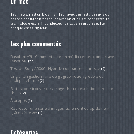
Un mot
Technews.fr est un blog High Tech avec des tests, des avis ou
encore des tutos branché innovation et objets connectés. La
technologie est le fil conducteur de tous les articles et l’œil
critique est de rigueur.
Les plus commentés
RaspberryPi - Comment faire un média-center complet avec
RaspBMC
(56)
Test du Sony A5000 - Hybride compact et connecté
(9)
Ungit - Un gestionnaire de git graphique agréable et
multiplateforme
(2)
8 sites pour trouver des images haute résolution libres de
droits
(2)
À propos
(1)
Redresser une série d'images facilement et rapidement
grâce à XnView
(1)
Catégories