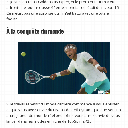
3, je suis entré au Golden City Open, et le premier tour m'a vu
affronter le joueur classé 49ème mondial, qui était de niveau 16.
Ce n'était pas une surprise qu'il m'ait battu avec une totale
facilité. .
À la conquête du monde
Si le travail répétitif du mode carrière commence à vous épuiser
et que vous avez envie du niveau de défi dynamique que seul un
autre joueur du monde réel peut offrir, vous aurez envie de vous
lancer dans les modes en ligne de TopSpin 2K25.