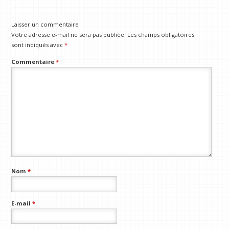
Laisser un commentaire
Votre adresse e-mail ne sera pas publiée.
Les champs obligatoires
sont indiqués avec
*
Commentaire
*
Nom
*
E-mail
*