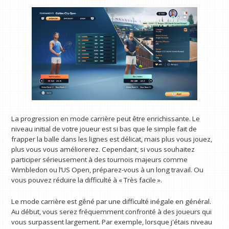
La progression en mode carrière peut être enrichissante. Le
niveau initial de votre joueur est si bas que le simple fait de
frapper la balle dans les lignes est délicat, mais plus vous jouez,
plus vous vous améliorerez. Cependant, si vous souhaitez
participer sérieusement à des tournois majeurs comme
Wimbledon ou l’US Open, préparez-vous à un long travail. Ou
vous pouvez réduire la difficulté à « Très facile ».
Le mode carrière est gêné par une difficulté inégale en général.
Au début, vous serez fréquemment confronté à des joueurs qui
vous surpassent largement. Par exemple, lorsque j'étais niveau