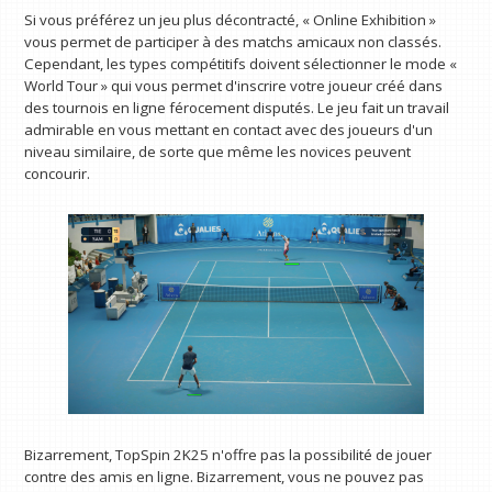
Si vous préférez un jeu plus décontracté, « Online Exhibition »
vous permet de participer à des matchs amicaux non classés.
Cependant, les types compétitifs doivent sélectionner le mode «
World Tour » qui vous permet d'inscrire votre joueur créé dans
des tournois en ligne férocement disputés. Le jeu fait un travail
admirable en vous mettant en contact avec des joueurs d'un
niveau similaire, de sorte que même les novices peuvent
concourir.
Bizarrement, TopSpin 2K25 n'offre pas la possibilité de jouer
contre des amis en ligne. Bizarrement, vous ne pouvez pas