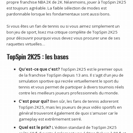
propre franchise NBA 2K de 2K. Néanmoins, jouer à TopSpin 2K25
est toujours agréable. La faible sélection de modes est
pardonnable lorsque les fondamentaux sont aussi bons.
Si vous êtes un fan de tennis ou si vous aimez simplement un
bon jeu de sport, lisez ma critique complète de TopSpin 2K25
pour découvrir pourquoi vous devez vous procurer une de ses
raquettes virtuelles…
TopSpin 2K25 : les bases
Qu'est-ce que c'est?
TopSpin 2K25 est le premier opus
de la franchise TopSpin depuis 13 ans. Il s'agit d'un jeu de
simulation sportive qui recrée virtuellement le sport du
tennis et vous permet de participer à divers tournois réels
contre les meilleurs joueurs professionnels du monde.
C'est pour qui?
Bien sûr, les fans de tennis adoreront
TopSpin 2K25, mais les joueurs de jeux vidéo sportifs en
général trouveront également de quoi s'amuser car le
gameplay est extrêmement serré.
Quel est le prix?
L'édition standard de TopSpin 2K25