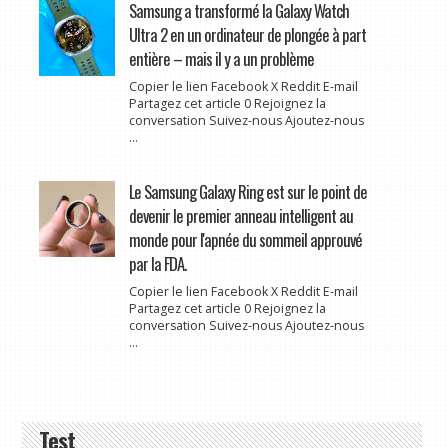
Samsung a transformé la Galaxy Watch
Ultra 2 en un ordinateur de plongée à part
entière – mais il y a un problème
Copier le lien Facebook X Reddit E-mail
Partagez cet article 0 Rejoignez la
conversation Suivez-nous Ajoutez-nous
...
Le Samsung Galaxy Ring est sur le point de
devenir le premier anneau intelligent au
monde pour l'apnée du sommeil approuvé
par la FDA.
Copier le lien Facebook X Reddit E-mail
Partagez cet article 0 Rejoignez la
conversation Suivez-nous Ajoutez-nous
...
Test