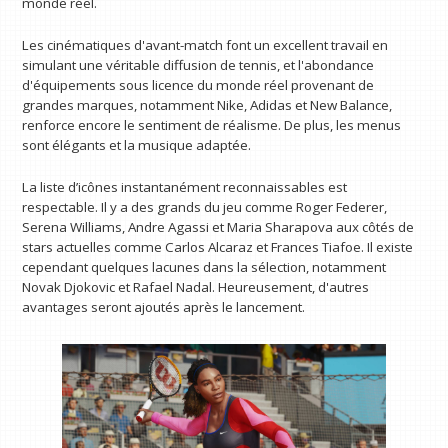
monde réel.
Les cinématiques d'avant-match font un excellent travail en
simulant une véritable diffusion de tennis, et l'abondance
d'équipements sous licence du monde réel provenant de
grandes marques, notamment Nike, Adidas et New Balance,
renforce encore le sentiment de réalisme. De plus, les menus
sont élégants et la musique adaptée.
La liste d’icônes instantanément reconnaissables est
respectable. Il y a des grands du jeu comme Roger Federer,
Serena Williams, Andre Agassi et Maria Sharapova aux côtés de
stars actuelles comme Carlos Alcaraz et Frances Tiafoe. Il existe
cependant quelques lacunes dans la sélection, notamment
Novak Djokovic et Rafael Nadal. Heureusement, d'autres
avantages seront ajoutés après le lancement.