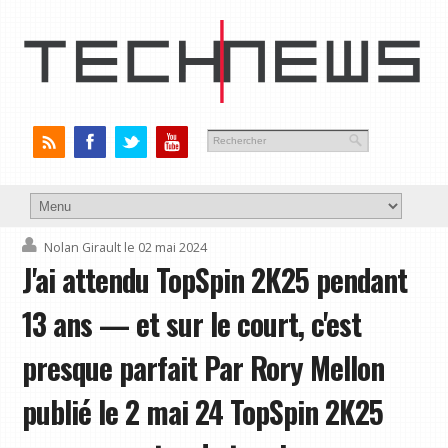
Nolan Girault
le 02 mai 2024
J'ai attendu TopSpin 2K25 pendant
13 ans — et sur le court, c'est
presque parfait Par Rory Mellon
publié le 2 mai 24 TopSpin 2K25