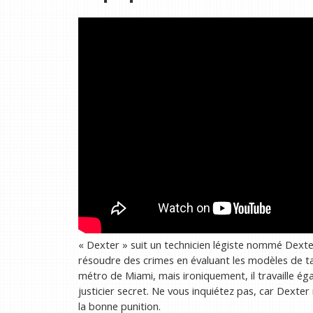
« Dexter » suit un technicien légiste nommé Dexte
résoudre des crimes en évaluant les modèles de tach
métro de Miami, mais ironiquement, il travaille éga
justicier secret. Ne vous inquiétez pas, car Dexter
la bonne punition.