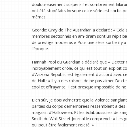
douloureusement suspensif et sombrement hilarant. 
ont été stupéfaits lorsque cette série est sortie pou
mêmes.
Geordie Gray de The Australian a déclaré : « Cela a 
membres sectionnés en am-dram sont un répit bienv
de prestige moderne. » Pour une série sortie il y a 
l’époque.
Hannah Pool du Guardian a déclaré que « Dexter n'es
incroyablement drôle, ce qui est tout un exploit c
d'Arizona Republic est également d'accord avec c
de Hall : « Il y a des raisons de ne pas aimer Dexte
cool et effrayante, il est presque impossible de ne
Bien sûr, je dois admettre que la violence sanglan
parties du corps démembrées ressemblent à des ac
magasin d'Halloween. Et les éclaboussures de sang
Smith du Wall Street Journal le comprend : « Les
qui peut être facilement rejeté. »