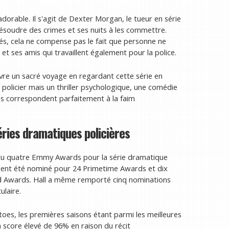
t adorable. Il s'agit de Dexter Morgan, le tueur en série
résoudre des crimes et ses nuits à les commettre.
és, cela ne compense pas le fait que personne ne
 et ses amis qui travaillent également pour la police.
vre un sacré voyage en regardant cette série en
policier mais un thriller psychologique, une comédie
es correspondent parfaitement à la faim
éries dramatiques policières
reçu quatre Emmy Awards pour la série dramatique
lement été nominé pour 24 Primetime Awards et dix
d Awards. Hall a même remporté cinq nominations
ulaire.
es, les premières saisons étant parmi les meilleures
 un score élevé de 96% en raison du récit