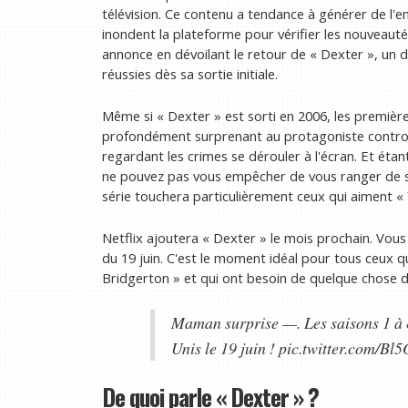
télévision. Ce contenu a tendance à générer de l'e
inondent la plateforme pour vérifier les nouveauté
annonce en dévoilant le retour de « Dexter », un dr
réussies dès sa sortie initiale.
Même si « Dexter » est sorti en 2006, les premières
profondément surprenant au protagoniste controve
regardant les crimes se dérouler à l'écran. Et ét
ne pouvez pas vous empêcher de vous ranger de so
série touchera particulièrement ceux qui aiment « 
Netflix ajoutera « Dexter » le mois prochain. Vous
du 19 juin. C'est le moment idéal pour tous ceux qu
Bridgerton » et qui ont besoin de quelque chose d'
Maman surprise —. Les saisons 1 à 8
Unis le 19 juin ! pic.twitter.com/B
De quoi parle « Dexter » ?