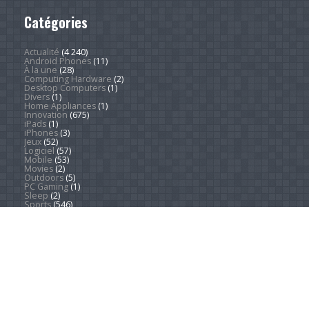
Catégories
Actualité
(4 240)
Android Phones
(11)
À la une
(28)
Computing Hardware
(2)
Desktop Computers
(1)
Divers
(1)
Home Appliances
(1)
Innovation
(675)
iPads
(1)
iPhones
(3)
Jeux
(52)
Logiciel
(57)
Mobile
(53)
Movies
(2)
Outdoors
(5)
PC Gaming
(1)
Sleep
(2)
Sports
(546)
Streaming
(1 448)
Tendances
(266)
Test
(157)
Tutoriels
(1 936)
VR & AR
(1)
Copyright © 2026. Technews.fr