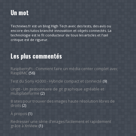
Un mot
Technews.fr est un blog High Tech avec des tests, des avis ou
encore des tutos branché innovation et objets connectés. La
technologie est le fil conducteur de tous les articles et l’œil
critique est de rigueur.
Les plus commentés
RaspberryPi - Comment faire un média-center complet avec
RaspBMC
(56)
Test du Sony A5000 - Hybride compact et connecté
(9)
Ungit - Un gestionnaire de git graphique agréable et
multiplateforme
(2)
8 sites pour trouver des images haute résolution libres de
droits
(2)
À propos
(1)
Redresser une série d'images facilement et rapidement
grâce à XnView
(1)