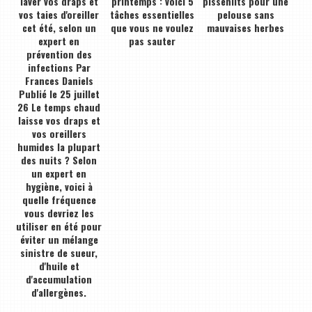
laver vos draps et
printemps : voici 5
pissenlits pour une
vos taies d'oreiller
tâches essentielles
pelouse sans
cet été, selon un
que vous ne voulez
mauvaises herbes
expert en
pas sauter
prévention des
infections Par
Frances Daniels
Publié le 25 juillet
26 Le temps chaud
laisse vos draps et
vos oreillers
humides la plupart
des nuits ? Selon
un expert en
hygiène, voici à
quelle fréquence
vous devriez les
utiliser en été pour
éviter un mélange
sinistre de sueur,
d'huile et
d'accumulation
d'allergènes.