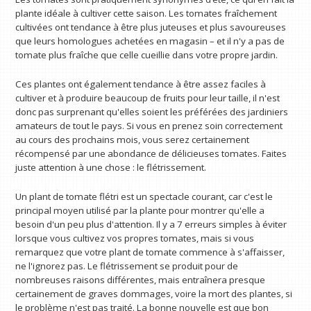
plante idéale à cultiver cette saison. Les tomates fraîchement
cultivées ont tendance à être plus juteuses et plus savoureuses
que leurs homologues achetées en magasin – et il n'y a pas de
tomate plus fraîche que celle cueillie dans votre propre jardin.
Ces plantes ont également tendance à être assez faciles à
cultiver et à produire beaucoup de fruits pour leur taille, il n'est
donc pas surprenant qu'elles soient les préférées des jardiniers
amateurs de tout le pays. Si vous en prenez soin correctement
au cours des prochains mois, vous serez certainement
récompensé par une abondance de délicieuses tomates. Faites
juste attention à une chose : le flétrissement.
Un plant de tomate flétri est un spectacle courant, car c'est le
principal moyen utilisé par la plante pour montrer qu'elle a
besoin d'un peu plus d'attention. Il y a 7 erreurs simples à éviter
lorsque vous cultivez vos propres tomates, mais si vous
remarquez que votre plant de tomate commence à s'affaisser,
ne l'ignorez pas. Le flétrissement se produit pour de
nombreuses raisons différentes, mais entraînera presque
certainement de graves dommages, voire la mort des plantes, si
le problème n'est pas traité. La bonne nouvelle est que bon