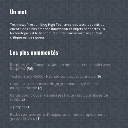
Un mot
Technews.fr est un blog High Tech avec des tests, des avis ou
encore des tutos branché innovation et objets connectés. La
technologie est le fil conducteur de tous les articles et l’œil
critique est de rigueur.
Les plus commentés
RaspberryPi - Comment faire un média-center complet avec
RaspBMC
(56)
Test du Sony A5000 - Hybride compact et connecté
(9)
Ungit - Un gestionnaire de git graphique agréable et
multiplateforme
(2)
8 sites pour trouver des images haute résolution libres de
droits
(2)
À propos
(1)
Redresser une série d'images facilement et rapidement
grâce à XnView
(1)