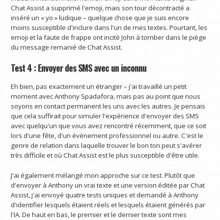
Chat Assist a supprimé l'emoji, mais son tour décontracté a
inséré un « yo » ludique – quelque chose que je suis encore
moins susceptible d'inclure dans l'un de mes textes. Pourtant, les
emoji et la faute de frappe ont incité John à tomber dans le piège
du message remanié de Chat Assist.
Test 4 : Envoyer des SMS avec un inconnu
Eh bien, pas exactement un étranger – j'ai travaillé un petit
moment avec Anthony Spadafora, mais pas au point que nous
soyons en contact permanent les uns avec les autres. Je pensais
que cela suffirait pour simuler l'expérience d'envoyer des SMS
avec quelqu'un que vous avez rencontré récemment, que ce soit
lors d'une fête, d'un événement professionnel ou autre. C'est le
genre de relation dans laquelle trouver le bon ton peut s'avérer
très difficile et où Chat Assist est le plus susceptible d'être utile.
J'ai également mélangé mon approche sur ce test. Plutôt que
d'envoyer à Anthony un vrai texte et une version éditée par Chat
Assist, j'ai envoyé quatre tests uniques et demandé à Anthony
d'identifier lesquels étaient réels et lesquels étaient générés par
l'IA. De haut en bas, le premier et le dernier texte sont mes