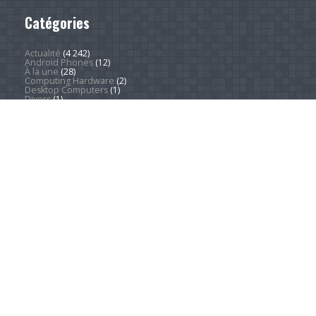
Catégories
Actualité
(4 242)
Android Phones
(12)
À la une
(28)
Computing Hardware
(2)
Desktop Computers
(1)
Divers
(1)
Home Appliances
(1)
Innovation
(675)
iPads
(1)
iPhones
(3)
Jeux
(52)
Logiciel
(57)
Mobile
(53)
Movies
(2)
Outdoors
(5)
PC Gaming
(1)
Sleep
(2)
Sports
(546)
Streaming
(1 449)
Tendances
(266)
Test
(157)
Tutoriels
(1 936)
VR & AR
(1)
Copyright © 2026. Technews.fr