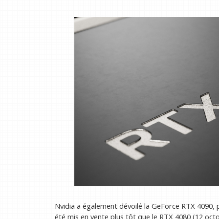
Nvidia a également dévoilé la GeForce RTX 4090, p
été mis en vente plus tôt que le RTX 4080 (12 oct