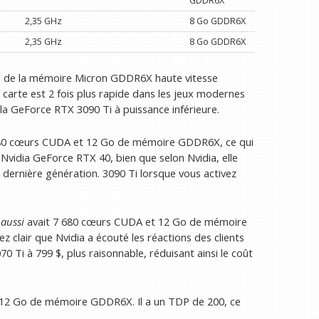
GDDR6X
2,35 GHz
8 Go GDDR6X
2,35 GHz
8 Go GDDR6X
 de la mémoire Micron GDDR6X haute vitesse
 carte est 2 fois plus rapide dans les jeux modernes
la GeForce RTX 3090 Ti à puissance inférieure.
 680 cœurs CUDA et 12 Go de mémoire GDDR6X, ce qui
Nvidia GeForce RTX 40, bien que selon Nvidia, elle
 dernière génération. 3090 Ti lorsque vous activez
e
aussi
avait 7 680 cœurs CUDA et 12 Go de mémoire
 clair que Nvidia a écouté les réactions des clients
0 Ti à 799 $, plus raisonnable, réduisant ainsi le coût
12 Go de mémoire GDDR6X. Il a un TDP de 200, ce