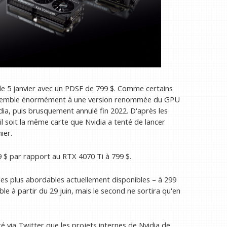
le 5 janvier avec un PDSF de 799 $. Comme certains
essemble énormément à une version renommée du GPU
a, puis brusquement annulé fin 2022. D'après les
il soit la même carte que Nvidia a tenté de lancer
ier.
9 $ par rapport au RTX 4070 Ti à 799 $.
es plus abordables actuellement disponibles – à 299
le à partir du 29 juin, mais le second ne sortira qu'en
 via Twitter que les projets internes de Nvidia de