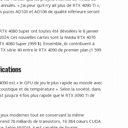
nnulés. « J'ai peur qu'il n'y ait plus de RTX 4090 Ti »,
es puces AD103 et AD106 de qualité inférieure seront
TX 4080 Super ont toutes été dévoilées le 8 janvier
 2024. Ces nouvelles cartes sont la Nvidia RTX 4070
RTX 4080 Super (999 $). Ensemble, ils contribuent à
TX série 40 entre le RTX 4090 de premier plan (1 599
ications
4090 est « le GPU de jeu le plus rapide au monde avec
coustique et de température ». Selon la société, dans
est jusqu'à 4 fois plus rapide que le RTX 3090 Ti de
les jeux modernes tout en conservant la même
end 76 milliards de transistors, 16 384 cœurs CUDA
 Selon NVIDIA, il est capable de fournir