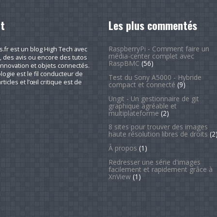
t
Les plus commentés
RaspberryPi - Comment faire un
fr est un blog High Tech avec
média-center complet avec
, des avis ou encore des tutos
RaspBMC
(56)
nnovation et objets connectés.
logie est le fil conducteur de
Test du Sony A5000 - Hybride
rticles et l’œil critique est de
compact et connecté
(9)
Ungit - Un gestionnaire de git
graphique agréable et
multiplateforme
(2)
8 sites pour trouver des images
haute résolution libres de droits
(2
À propos
(1)
Redresser une série d'images
facilement et rapidement grâce à
XnView
(1)