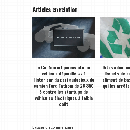
Articles en relation
« Ce n'aurait jamais été un
Dites adieu a
véhicule dépouillé » : à
déchets de cu
l'intérieur du pari audacieux du
aliment de bas
camion Ford Fathom de 28 350
qui les arrête
$ contre les startups de
véhicules électriques à faible
coût
Laisser un commentaire