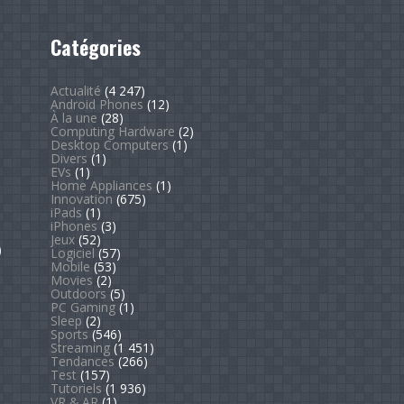
Catégories
Actualité
(4 247)
Android Phones
(12)
À la une
(28)
Computing Hardware
(2)
Desktop Computers
(1)
Divers
(1)
EVs
(1)
Home Appliances
(1)
Innovation
(675)
iPads
(1)
iPhones
(3)
Jeux
(52)
)
Logiciel
(57)
Mobile
(53)
Movies
(2)
Outdoors
(5)
PC Gaming
(1)
Sleep
(2)
Sports
(546)
Streaming
(1 451)
Tendances
(266)
Test
(157)
Tutoriels
(1 936)
VR & AR
(1)