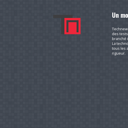
Un mo
Technews.
des tests
branché i
La techno
tous les a
rigueur.