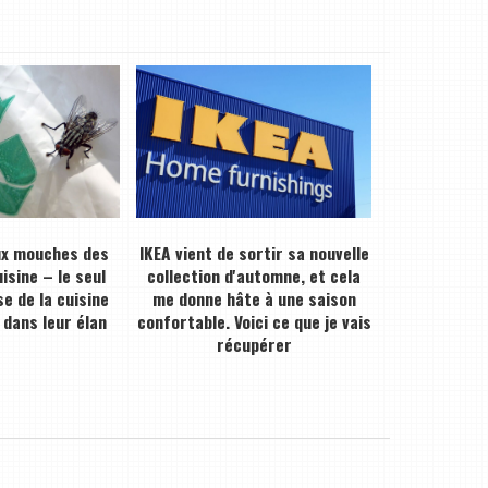
ux mouches des
IKEA vient de sortir sa nouvelle
isine – le seul
collection d'automne, et cela
e de la cuisine
me donne hâte à une saison
 dans leur élan
confortable. Voici ce que je vais
récupérer