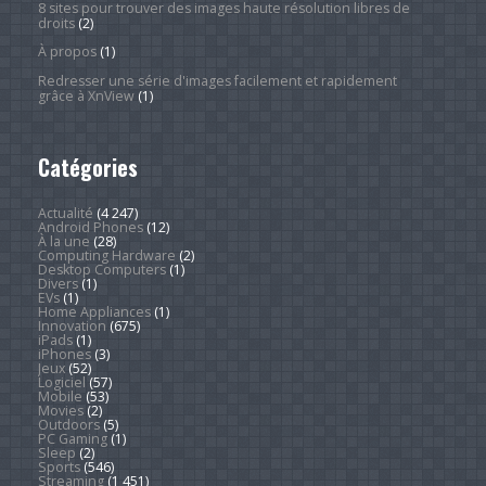
8 sites pour trouver des images haute résolution libres de
droits
(2)
À propos
(1)
Redresser une série d'images facilement et rapidement
grâce à XnView
(1)
Catégories
Actualité
(4 247)
Android Phones
(12)
À la une
(28)
Computing Hardware
(2)
Desktop Computers
(1)
Divers
(1)
EVs
(1)
Home Appliances
(1)
Innovation
(675)
iPads
(1)
iPhones
(3)
Jeux
(52)
Logiciel
(57)
Mobile
(53)
Movies
(2)
Outdoors
(5)
PC Gaming
(1)
Sleep
(2)
Sports
(546)
Streaming
(1 451)