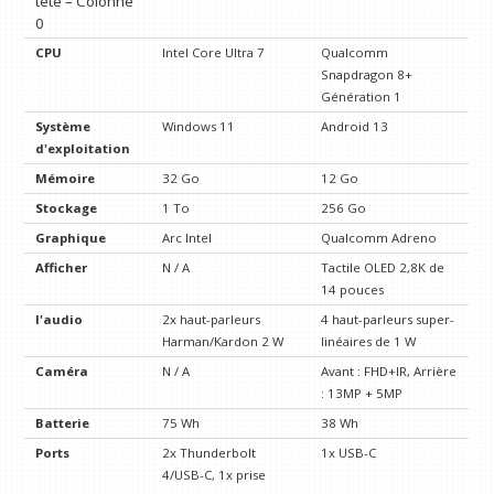
tête – Colonne
0
CPU
Intel Core Ultra 7
Qualcomm
Snapdragon 8+
Génération 1
Système
Windows 11
Android 13
d'exploitation
Mémoire
32 Go
12 Go
Stockage
1 To
256 Go
Graphique
Arc Intel
Qualcomm Adreno
Afficher
N / A
Tactile OLED 2,8K de
14 pouces
l'audio
2x haut-parleurs
4 haut-parleurs super-
Harman/Kardon 2 W
linéaires de 1 W
Caméra
N / A
Avant : FHD+IR, Arrière
: 13MP + 5MP
Batterie
75 Wh
38 Wh
Ports
2x Thunderbolt
1x USB-C
4/USB-C, 1x prise