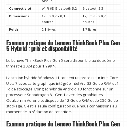
casque
Connectivité
Wi-Fi 6E, Bluetooth 5.2
Bluetooth5.3
Dimensions
12,3 x 9,2 x 0,3
12,3 x 8,8 x 0,2
pouces
pouces
Poids
2,1 livres
1,7 livres
Examen pratique du Lenovo ThinkBook Plus Gen
5 Hybrid : prix et disponibilité
Le Lenovo ThinkBook Plus Gen 5 sera disponible au deuxième
trimestre 2024 pour 1 999 $.
La station hybride Windows 11 contient un processeur Intel Core
Ultra 7 avec carte graphique intégrée Intel Arc, 32 Go de RAM et 1
To de stockage. L’onglet hybride Android 13 fonctionne sur un
processeur Snapdragon 8+ Gen 1 avec des graphiques
Qualcomm Adreno et dispose de 12 Go de RAM et de 256 Go de
stockage. C'est la seule configuration que nous connaissons au
moment de la rédaction de cet article.
Examen pratique du Lenovo ThinkBook Plus Gen