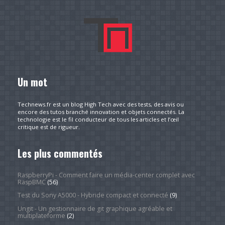
Un mot
Technews.fr est un blog High Tech avec des tests, des avis ou
encore des tutos branché innovation et objets connectés. La
technologie est le fil conducteur de tous les articles et l’œil
critique est de rigueur.
Les plus commentés
RaspberryPi - Comment faire un média-center complet avec
RaspBMC
(56)
Test du Sony A5000 - Hybride compact et connecté
(9)
Ungit - Un gestionnaire de git graphique agréable et
multiplateforme
(2)