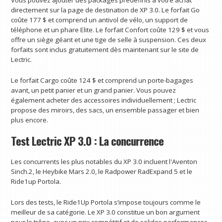
Vous pouvez ajouter des packages prédéfinis à votre achat
directement sur la page de destination de XP 3.0. Le forfait Go
coûte 177 $ et comprend un antivol de vélo, un support de
téléphone et un phare Elite. Le forfait Confort coûte 129 $ et vous
offre un siège géant et une tige de selle à suspension. Ces deux
forfaits sont inclus gratuitement dès maintenant sur le site de
Lectric.
Le forfait Cargo coûte 124 $ et comprend un porte-bagages
avant, un petit panier et un grand panier. Vous pouvez
également acheter des accessoires individuellement ; Lectric
propose des miroirs, des sacs, un ensemble passager et bien
plus encore.
Test Lectric XP 3.0 : La concurrence
Les concurrents les plus notables du XP 3.0 incluent l'Aventon
Sinch.2, le Heybike Mars 2.0, le Radpower RadExpand 5 et le
Ride1up Portola.
Lors des tests, le Ride1Up Portola s’impose toujours comme le
meilleur de sa catégorie. Le XP 3.0 constitue un bon argument