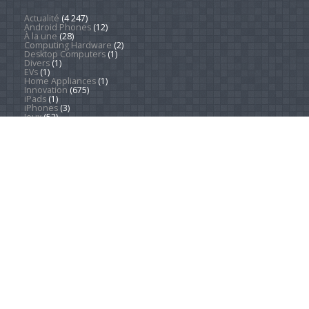
Actualité
(4 247)
Android Phones
(12)
À la une
(28)
Computing Hardware
(2)
Desktop Computers
(1)
Divers
(1)
EVs
(1)
Home Appliances
(1)
Innovation
(675)
iPads
(1)
iPhones
(3)
Jeux
(52)
Logiciel
(57)
Mobile
(53)
Movies
(2)
Outdoors
(5)
PC Gaming
(1)
Sleep
(2)
Sports
(546)
Streaming
(1 451)
Tendances
(266)
Test
(157)
Tutoriels
(1 936)
VR & AR
(1)
Copyright © 2026. Technews.fr
DEVENEZ RÉDACTEUR
PARTENARIATS
À PROPOS
MENTIONS LÉGALES
CONTACT