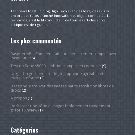
Technews.fr est un blog High Tech avec des tests, des avis ou
encore des tutos branché innovation et objets connectés. La
technologie est le fil conducteur de tous les articles et l’œil
critique est de rigueur.
Les plus commentés
RaspberryPi - Comment faire un média-center complet avec
RaspBMC
(56)
Test du Sony A5000 - Hybride compact et connecté
(9)
Ungit - Un gestionnaire de git graphique agréable et
multiplateforme
(2)
8 sites pour trouver des images haute résolution libres de
droits
(2)
À propos
(1)
Redresser une série d'images facilement et rapidement
grâce à XnView
(1)
Catégories