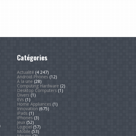
Catégories
Actualité
(4 247)
Android Phones
(12)
À la une
(28)
Computing Hardware
(2)
Desktop Computers
(1)
Divers
(1)
EVs
(1)
Home Appliances
(1)
Innovation
(675)
iPads
(1)
iPhones
(3)
Jeux
(52)
)
Logiciel
(57)
Mobile
(53)
Movies
(2)