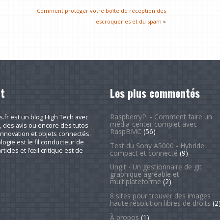
Comment protéger votre boîte de réception des
escroqueries et du spam
»
t
Les plus commentés
RaspberryPi - Comment faire un
fr est un blog High Tech avec
média-center complet avec
, des avis ou encore des tutos
RaspBMC
(56)
nnovation et objets connectés.
logie est le fil conducteur de
Test du Sony A5000 - Hybride
rticles et l’œil critique est de
compact et connecté
(9)
Ungit - Un gestionnaire de git
graphique agréable et
multiplateforme
(2)
8 sites pour trouver des images
haute résolution libres de droits
(2
À propos
(1)