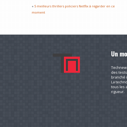
«
5 meilleurs thrillers policiers Netflix à regarder en ce
moment
Un mo
Technews.
des tests
branché i
La techno
tous les a
rigueur.