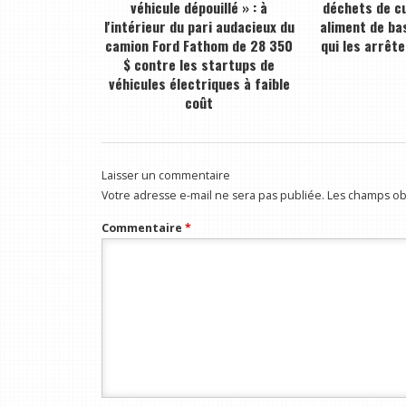
véhicule dépouillé » : à
déchets de cu
l'intérieur du pari audacieux du
aliment de bas
camion Ford Fathom de 28 350
qui les arrête
$ contre les startups de
véhicules électriques à faible
coût
Laisser un commentaire
Votre adresse e-mail ne sera pas publiée.
Les champs obl
Commentaire
*